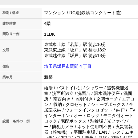
マンション / RC造(鉄筋コンクリート造)
種別 / 構造
4階
建物階建
1LDK
間取り一例
東武東上線「若葉」駅 徒歩10分
東武東上線「坂戸」駅 徒歩18分
交通
東武越生線「坂戸」駅 徒歩18分
埼玉県坂戸市関間４丁目
住所
新築
築年月
給湯 / バストイレ別 / シャワー / 追焚機能浴
室 / 洗面所独立 / 洗面台 / 温水洗浄便座 / 洗面
所 / 南西向き / 照明付き / 玄関ポーチ / エアコ
ン / 収納 / クロゼット / シューズボックス / 全
居室収納 / ウォークインクロゼット / 納戸 / TV
インターホン / オートロック / モニタ付オート
ロック / 宅配ボックス / 駐輪場 / 光ファイバ
設備・条件の一例
ー / 防犯カメラ / ネット使用料不要 / 火災警報
器（報知機） / 平面駐車場 / LAN / システムキ
ッチン / 2口コンロ / 陽当り良好 / 閑静な住宅