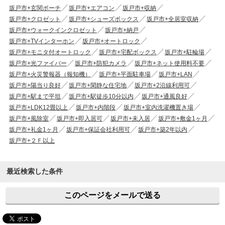
坂戸市+玄関ポーチ
坂戸市+エアコン
坂戸市+収納
坂戸市+クロゼット
坂戸市+シューズボックス
坂戸市+全居室収納
坂戸市+ウォークインクロゼット
坂戸市+納戸
坂戸市+TVインターホン
坂戸市+オートロック
坂戸市+モニタ付オートロック
坂戸市+宅配ボックス
坂戸市+駐輪場
坂戸市+光ファイバー
坂戸市+防犯カメラ
坂戸市+ネット使用料不要
坂戸市+火災警報器（報知機）
坂戸市+平面駐車場
坂戸市+LAN
坂戸市+陽当り良好
坂戸市+閑静な住宅地
坂戸市+2沿線利用可
坂戸市+駅まで平坦
坂戸市+駅徒歩10分以内
坂戸市+通風良好
坂戸市+LDK12畳以上
坂戸市+内階段
坂戸市+室内洗濯機置き場
坂戸市+風除室
坂戸市+即入居可
坂戸市+未入居
坂戸市+敷金1ヶ月
坂戸市+礼金1ヶ月
坂戸市+保証会社利用可
坂戸市+築2年以内
坂戸市+２Ｆ以上
最近検索した条件
このページをメールで送る