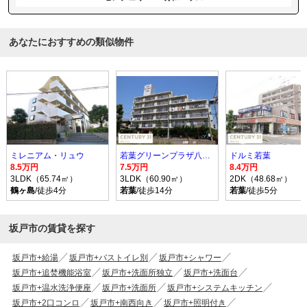
あなたにおすすめの類似物件
ミレニアム・リュウ
若葉グリーンプラザ八番館
ドルミ若葉
8.5万円
7.5万円
8.4万円
3LDK（65.74㎡）
3LDK（60.90㎡）
2DK（48.68㎡）
鶴ヶ島
/徒歩4分
若葉
/徒歩14分
若葉
/徒歩5分
坂戸市の賃貸を探す
坂戸市+給湯
坂戸市+バストイレ別
坂戸市+シャワー
坂戸市+追焚機能浴室
坂戸市+洗面所独立
坂戸市+洗面台
坂戸市+温水洗浄便座
坂戸市+洗面所
坂戸市+システムキッチン
坂戸市+2口コンロ
坂戸市+南西向き
坂戸市+照明付き