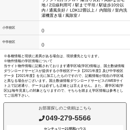
地 / 2沿線利用可 / 駅まで平坦 / 駅徒歩10分以
内 / 通風良好 / LDK12畳以上 / 内階段 / 室内洗
濯機置き場 / 風除室 /
小学校区
()
中学校区
()
※各種情報と現状に差異がある場合は、現状優先となります。
※物件情報の学区情報について
当サイト物件情報に記載されております通学区域(学区)情報は、国土数値情報
ダウンロードサービスが提供する小学校区データ【2021年度】及び中学校区
データ【2021年度】を元に加工したものですので、記載情報が現在の学区域
と異なる場合がございます。国土数値情報ダウンロードサービスのWEBサイ
ト上で記述通り、データは必ずしも正確とは言えません。また、通学区域(学
区)は毎年見直しの対象となりますので、そちらを踏まえ学区情報は参考とし
てご活用下さい。
お部屋探しのご依頼はこちら
049-279-5566
センチュリー21明和ハウス