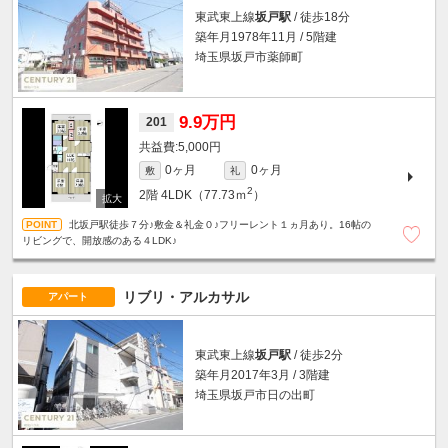
東武東上線
坂戸駅
/ 徒歩18分
築年月1978年11月 / 5階建
埼玉県坂戸市薬師町
9.9万円
201
5,000円
0ヶ月
0ヶ月
敷
礼
2
2階
4LDK（77.73ｍ
）
北坂戸駅徒歩７分♪敷金＆礼金０♪フリーレント１ヵ月あり。16帖の
リビングで、開放感のある４LDK♪
リブリ・アルカサル
アパート
東武東上線
坂戸駅
/ 徒歩2分
築年月2017年3月 / 3階建
埼玉県坂戸市日の出町