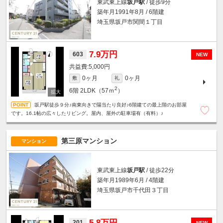
東武東上線
坂戸駅
/ 徒歩9分
築年月1991年8月 / 6階建
埼玉県坂戸市関間１丁目
7.9万円
603
NEW
5,000円
0ヶ月
0ヶ月
敷
礼
2
6階
2LDK（57ｍ
）
坂戸駅徒歩９分♪南東向きで陽当たり良好♪6階建ての最上階のお部屋
です。16.1帖の広々したリビング。屋内、屋外の駐車場有（有料）♪
第三原マンション
マンション
東武東上線
坂戸駅
/ 徒歩22分
築年月1989年6月 / 4階建
埼玉県坂戸市千代田３丁目
5.8万円
201
NEW