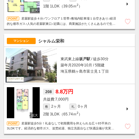
2
1階
1LDK（39.05ｍ
）
若葉駅徒歩４分♪ワンフロア１世帯♪敷地内駐車場１台空きあり♪経済
的な都市ガス♪人気の若葉駅東口♪近隣には、商業施設がたくさんあるので生活
は大変便利です！☆単身者限定☆
シャルム栄和
マンション
東武東上線
坂戸駅
/ 徒歩30分
築年月2020年10月 / 5階建
埼玉県鶴ヶ島市富士見１丁目
8.8万円
208
7,000円
2ヶ月
0ヶ月
敷
礼
2
2階
3LDK（65.74ｍ
）
若葉駅徒歩5分！礼金なしで初期費用を抑えられる広々65平米の
3LDKです。経済的な都市ガス、追焚給湯、独立洗面台など快適設備が充実。
エレベーターや敷地内駐車場・ゴミ置場完備でファミリーに最適です！