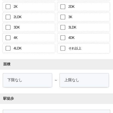
2K
2DK
2LDK
3K
3DK
3LDK
4K
4DK
4LDK
それ以上
面積
～
駅徒歩