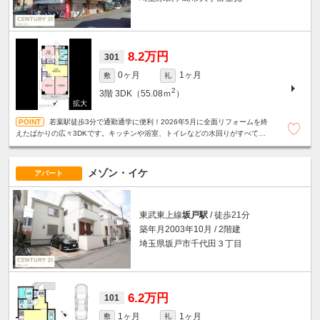
8.2万円
301
0ヶ月
1ヶ月
敷
礼
2
3階
3DK（55.08ｍ
）
若葉駅徒歩3分で通勤通学に便利！2026年5月に全面リフォームを終
えたばかりの広々3DKです。キッチンや浴室、トイレなどの水回りがすべて新
品で、ファミリー層も快適に新生活をスタートできます！
メゾン・イケ
アパート
東武東上線
坂戸駅
/ 徒歩21分
築年月2003年10月 / 2階建
埼玉県坂戸市千代田３丁目
6.2万円
101
1ヶ月
1ヶ月
敷
礼