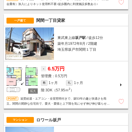
会費有）加入によりネット使用料不要♪徒歩圏内に利便施設多数あり♪
関間一丁目貸家
一戸建て
東武東上線
坂戸駅
/ 徒歩12分
築年月1972年8月 / 2階建
埼玉県坂戸市関間１丁目
6.5万円
-
0.5万円
1ヶ月
1ヶ月
敷
礼
2
階
3DK（57.95ｍ
）
追焚給湯・エアコン・全室照明付きで、築53年の趣と快適さを両
立。関間の閑静な住宅街で、愛犬・愛猫と上下階を気にせず伸び伸び暮らせま
す。（小型犬2匹、または猫2匹まで）
ロワール坂戸
マンション