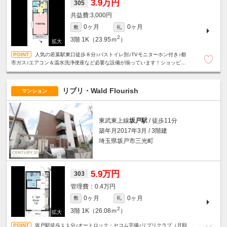
3.9万円
305
3,000円
0ヶ月
0ヶ月
敷
礼
2
3階
1K（23.95ｍ
）
人気の若葉駅東口徒歩８分♪バストイレ別♪TVモニターホン付き♪都
市ガス♪エアコン＆温水洗浄便座など必要な設備が揃っています！ショッピン
グモールや緑豊かな公園も近く生活環境良好です！
リブリ・Wald Flourish
マンション
東武東上線
坂戸駅
/ 徒歩11分
築年月2017年3月 / 3階建
埼玉県坂戸市三光町
5.9万円
303
0.4万円
0ヶ月
0ヶ月
敷
礼
2
3階
1K（26.08ｍ
）
坂戸駅徒歩１１分♪オートロック・セコム完備♪リブリクラブ（月額