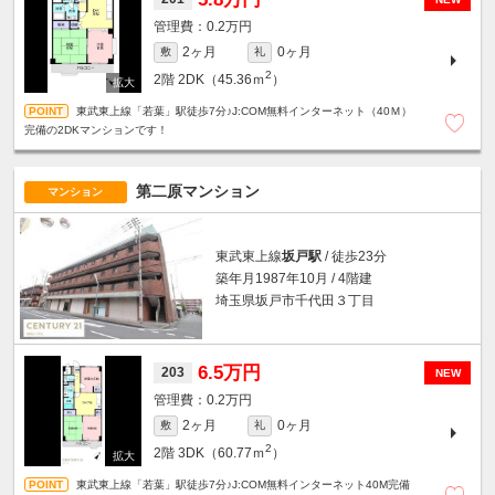
0.2万円
2ヶ月
0ヶ月
敷
礼
2
2階
2DK（45.36ｍ
）
東武東上線「若葉」駅徒歩7分♪J:COM無料インターネット（40Ｍ）
完備の2DKマンションです！
第二原マンション
マンション
東武東上線
坂戸駅
/ 徒歩23分
築年月1987年10月 / 4階建
埼玉県坂戸市千代田３丁目
6.5万円
203
NEW
0.2万円
2ヶ月
0ヶ月
敷
礼
2
2階
3DK（60.77ｍ
）
東武東上線「若葉」駅徒歩7分♪J:COM無料インターネット40M完備