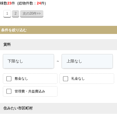
棟数
23
件 (総物件数：
24
件)
1
2
次の20件>>
条件を絞り込む
賃料
～
敷金なし
礼金なし
管理費・共益費込み
住みたい市区町村