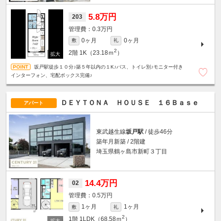
5.8万円
203
0.3万円
0ヶ月
0ヶ月
敷
礼
2
2階
1K（23.18ｍ
）
坂戸駅徒歩１０分♪築５年以内の１K♪バス、トイレ別♪モニター付き
インターフォン、宅配ボックス完備♪
ＤＥＹＴＯＮＡ ＨＯＵＳＥ １６Ｂａｓｅ
アパート
東武越生線
坂戸駅
/ 徒歩46分
築年月新築 / 2階建
埼玉県鶴ヶ島市新町３丁目
14.4万円
02
0.5万円
1ヶ月
1ヶ月
敷
礼
2
1階
1LDK（68.58ｍ
）