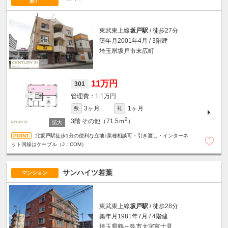
部）
東武東上線
坂戸駅
/ 徒歩27分
築年月2001年4月 / 3階建
埼玉県坂戸市末広町
11万円
301
1.1万円
3ヶ月
1ヶ月
敷
礼
2
3階
その他（71.5ｍ
）
北坂戸駅徒歩1分の便利な立地♪業種相談可・引き渡し・インターネ
ット回線はケーブル（J：COM）
サンハイツ若葉
マンション
東武東上線
坂戸駅
/ 徒歩28分
築年月1981年7月 / 4階建
埼玉県鶴ヶ島市大字富士見