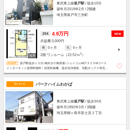
東武東上線
坂戸駅
/ 徒歩10分
築年月2019年2月 / 2階建
埼玉県坂戸市三光町
4.9万円
204
NEW
3,000円
0ヶ月
0ヶ月
敷
礼
2
2階
ワンルーム（22.52ｍ
）
坂戸駅徒歩１０分♪南向きの角部屋♪ジェイコムNET３２０Mコース
インターネット使用料無料！浴室乾燥機、温水洗浄便座、宅配ボックス等完備
♪
パークハイムわかば
アパート
東武東上線
坂戸駅
/ 徒歩34分
築年月1992年3月 / 3階建
埼玉県鶴ヶ島市富士見２丁目