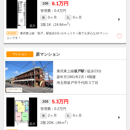
6.1万円
106
0.4万円
0ヶ月
0ヶ月
敷
礼
2
1階
1K（24.84ｍ
）
東武東上線「坂戸」駅徒歩2分♪セキュリティ面でも安心な1Kマンシ
ョンです！
原マンション
マンション
東武東上線
坂戸駅
/ 徒歩23分
築年月1981年2月 / 4階建
埼玉県坂戸市千代田３丁目
5.3万円
206
0.2万円
2ヶ月
0ヶ月
敷
礼
2
2階
2DK（46ｍ
）