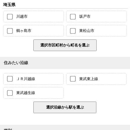
埼玉県
川越市
坂戸市
鶴ヶ島市
東松山市
住みたい沿線
ＪＲ川越線
東武東上線
東武越生線