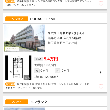
若葉駅徒歩７分♪レンガ調の鉄筋コンクリート造４階建てマンション
♪無料インターネット導入♪
LOHAS・I ・VII
マンション
東武東上線
坂戸駅
/ 徒歩4分
築年月2009年6月 / 4階建
埼玉県坂戸市日の出町
5.4万円
102
0.3万円
0ヶ月
0ヶ月
敷
礼
2
1階
1K（29.95ｍ
）
坂戸駅徒歩４分♪敷金＆礼金０♪フリーレント１ヵ月あり♪オートロッ
ク付きでセキュリティー面も安心♪
ルフラン２
アパート