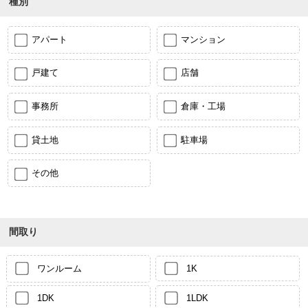
種別
アパート
マンション
戸建て
店舗
事務所
倉庫・工場
貸土地
駐車場
その他
間取り
ワンルーム
1K
1DK
1LDK