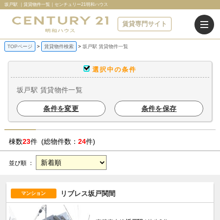
坂戸駅 ｜賃貸物件一覧｜センチュリー21明和ハウス
賃貸専門サイト
TOPページ
賃貸物件検索
坂戸駅 賃貸物件一覧
選択中の条件
坂戸駅 賃貸物件一覧
条件を変更
条件を保存
棟数
23
件 (総物件数：
24
件)
並び順 ：
リブレス坂戸関間
マンション