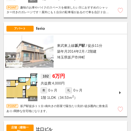
趣味のお車やバイクのスペースを確保したい方におすすめのシャッ
ター付きのガレージです！屋外にも１台分の駐車場があるので車を合計２台駐
車可能です！スケルトンのらせん階段や前面ガラス貼りのステキなＬＤＫ♪
ferio
アパート
東武東上線
坂戸駅
/ 徒歩11分
築年月2014年2月 / 2階建
埼玉県坂戸市仲町
6万円
102
4,000円
0ヶ月
0ヶ月
敷
礼
2
1階
1LDK（34.53ｍ
）
坂戸駅徒歩１１分♪南向きの部屋で陽当たり良好♪徒歩圏内に飲食店
あり♪閑静な住宅地になります。
店舗（建物一
辻口ビル