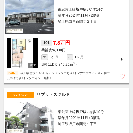
東武東上線
坂戸駅
/ 徒歩14分
築年月2024年11月 / 2階建
埼玉県坂戸市関間２丁目
7.8万円
101
4,000円
1ヶ月
1ヶ月
敷
礼
2
1階
1LDK（43.21ｍ
）
坂戸駅徒歩１４分♪窓にシャッターあり♪インナーテラスに室内物干
し掛け付き♪インターネット無料♪
リブリ・スクルド
マンション
東武東上線
坂戸駅
/ 徒歩10分
築年月2021年11月 / 3階建
埼玉県坂戸市関間１丁目