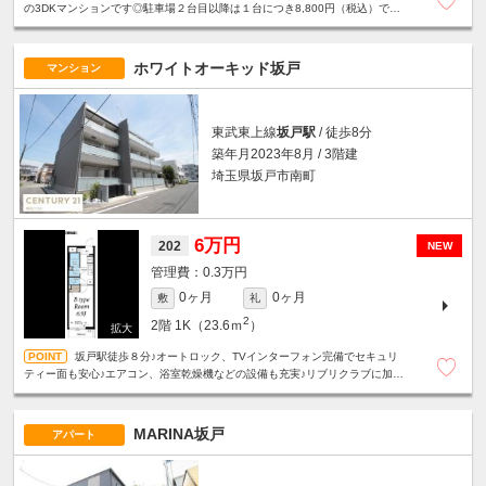
の3DKマンションです◎駐車場２台目以降は１台につき8,800円（税込）で相
談可！
ホワイトオーキッド坂戸
マンション
東武東上線
坂戸駅
/ 徒歩8分
築年月2023年8月 / 3階建
埼玉県坂戸市南町
6万円
202
NEW
0.3万円
0ヶ月
0ヶ月
敷
礼
2
2階
1K（23.6ｍ
）
坂戸駅徒歩８分♪オートロック、TVインターフォン完備でセキュリ
ティー面も安心♪エアコン、浴室乾燥機などの設備も充実♪リブリクラブに加入
の場合、インターネット無料♪
MARINA坂戸
アパート