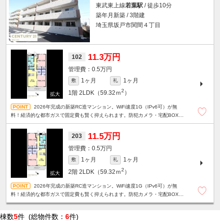
東武東上線
若葉駅
/ 徒歩10分
築年月新築 / 3階建
埼玉県坂戸市関間４丁目
11.3万円
102
0.5万円
1ヶ月
1ヶ月
敷
礼
2
1階
2LDK（59.32ｍ
）
2026年完成の新築RC造マンション。WiFi速度1G（IPv6可）が無
料！経済的な都市ガスで固定費も賢く抑えられます。防犯カメラ・宅配BOX・
駐車場1台ありと、新生活にピッタリの2LDK！
11.5万円
203
0.5万円
1ヶ月
1ヶ月
敷
礼
2
2階
2LDK（59.32ｍ
）
2026年完成の新築RC造マンション。WiFi速度1G（IPv6可）が無
料！経済的な都市ガスで固定費も賢く抑えられます。防犯カメラ・宅配BOX・
駐車場1台ありと、新生活にピッタリの2LDK！
棟数
5
件 (総物件数：
6
件)