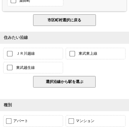
薬師町
住みたい沿線
ＪＲ川越線
東武東上線
東武越生線
種別
アパート
マンション