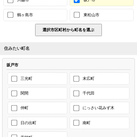
鶴ヶ島市
東松山市
住みたい町名
坂戸市
三光町
末広町
関間
千代田
仲町
にっさい花みず木
日の出町
南町