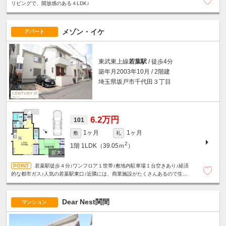
リビングで、開放感のある４LDK♪
メゾン・イケ
アパート
東武東上線
若葉駅
/ 徒歩4分
築年月2003年10月 / 2階建
埼玉県坂戸市千代田３丁目
6.2万円
101
1ヶ月
1ヶ月
敷
礼
2
1階
1LDK（39.05ｍ
）
若葉駅徒歩４分♪ワンフロア１世帯♪敷地内駐車場１台空きあり♪経済
的な都市ガス♪人気の若葉駅東口♪近隣には、商業施設がたくさんあるので生活
は大変便利です！☆単身者限定☆
Dear Nest関間
マンション