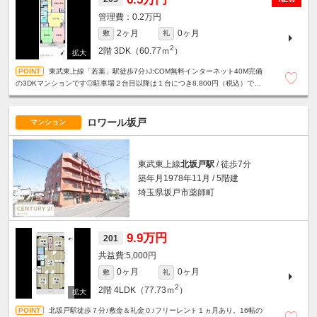
0.2万円
2ヶ月
0ヶ月
敷
礼
2
2階
3DK（60.77ｍ
）
東武東上線「若葉」駅徒歩7分♪J:COM無料インターネット40M完備
の3DKマンションです◎駐車場２台目以降は１台につき8,800円（税込）で相
談可！
ロワール坂戸
マンション
東武東上線
北坂戸駅
/ 徒歩7分
築年月1978年11月 / 5階建
埼玉県坂戸市薬師町
9.9万円
201
5,000円
0ヶ月
0ヶ月
敷
礼
2
2階
4LDK（77.73ｍ
）
北坂戸駅徒歩７分♪敷金＆礼金０♪フリーレント１ヵ月あり。16帖の