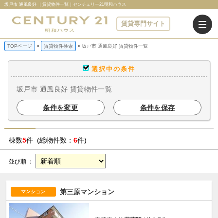
坂戸市 通風良好 ｜賃貸物件一覧｜センチュリー21明和ハウス
賃貸専門サイト
TOPページ
賃貸物件検索
坂戸市 通風良好 賃貸物件一覧
選択中の条件
坂戸市 通風良好 賃貸物件一覧
条件を変更
条件を保存
棟数
5
件 (総物件数：
6
件)
並び順 ：
第三原マンション
マンション