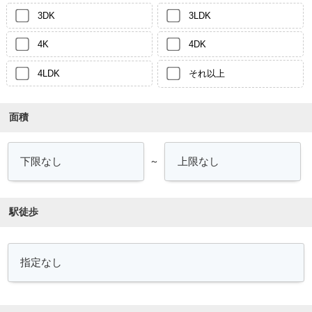
3DK
3LDK
4K
4DK
4LDK
それ以上
面積
～
駅徒歩