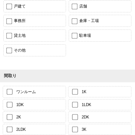
戸建て
店舗
事務所
倉庫・工場
貸土地
駐車場
その他
間取り
ワンルーム
1K
1DK
1LDK
2K
2DK
2LDK
3K