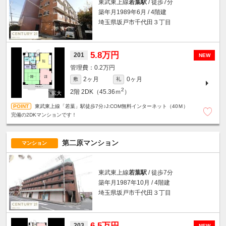
東武東上線
若葉駅
/ 徒歩7分
築年月1989年6月 / 4階建
埼玉県坂戸市千代田３丁目
5.8万円
201
NEW
0.2万円
2ヶ月
0ヶ月
敷
礼
2
2階
2DK（45.36ｍ
）
東武東上線「若葉」駅徒歩7分♪J:COM無料インターネット（40Ｍ）
完備の2DKマンションです！
第二原マンション
マンション
東武東上線
若葉駅
/ 徒歩7分
築年月1987年10月 / 4階建
埼玉県坂戸市千代田３丁目
6.5万円
203
NEW