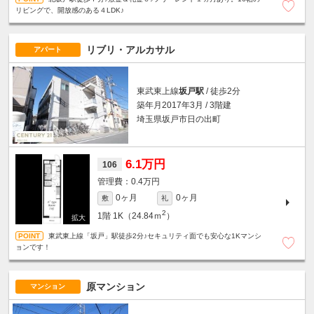
リビングで、開放感のある４LDK♪
リブリ・アルカサル
アパート
東武東上線
坂戸駅
/ 徒歩2分
築年月2017年3月 / 3階建
埼玉県坂戸市日の出町
6.1万円
106
0.4万円
0ヶ月
0ヶ月
敷
礼
2
1階
1K（24.84ｍ
）
東武東上線「坂戸」駅徒歩2分♪セキュリティ面でも安心な1Kマンシ
ョンです！
原マンション
マンション