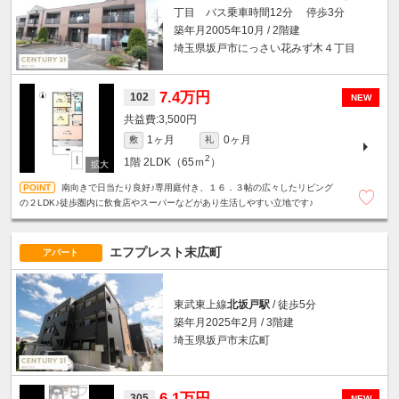
丁目 バス乗車時間12分 停歩3分
築年月2005年10月 / 2階建
埼玉県坂戸市にっさい花みず木４丁目
7.4万円
102
NEW
3,500円
1ヶ月
0ヶ月
敷
礼
2
1階
2LDK（65ｍ
）
南向きで日当たり良好♪専用庭付き、１６．３帖の広々したリビング
の２LDK♪徒歩圏内に飲食店やスーパーなどがあり生活しやすい立地です♪
エフプレスト末広町
アパート
東武東上線
北坂戸駅
/ 徒歩5分
築年月2025年2月 / 3階建
埼玉県坂戸市末広町
6.1万円
305
NEW