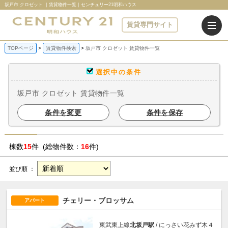
坂戸市 クロゼット ｜賃貸物件一覧｜センチュリー21明和ハウス
賃貸専門サイト
TOPページ
賃貸物件検索
坂戸市 クロゼット 賃貸物件一覧
選択中の条件
坂戸市 クロゼット 賃貸物件一覧
条件を変更
条件を保存
棟数
15
件 (総物件数：
16
件)
並び順 ：
チェリー・ブロッサム
アパート
東武東上線
北坂戸駅
/ にっさい花みず木４