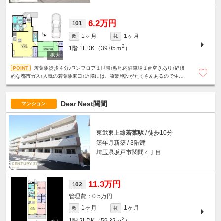
6.2万円
101
1ヶ月
1ヶ月
敷
礼
2
1階
1LDK（39.05ｍ
）
若葉駅徒歩４分♪ワンフロア１世帯♪敷地内駐車場１台空きあり♪経済
的な都市ガス♪人気の若葉駅東口♪近隣には、商業施設がたくさんあるので生活
は大変便利です！☆単身者限定☆
Dear Nest関間
マンション
東武東上線
若葉駅
/ 徒歩10分
築年月新築 / 3階建
埼玉県坂戸市関間４丁目
11.3万円
102
0.5万円
1ヶ月
1ヶ月
敷
礼
2
1階
2LDK（59.32ｍ
）