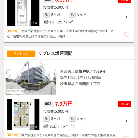
5,000円
0ヶ月
0ヶ月
敷
礼
2
3階
1K（25.77ｍ
）
北坂戸駅徒歩５分♪２０２５年２月竣工築浅物件♪閑静な住宅地、木
造３階建ての最上階角部屋で日当たり良好♪
リブレス坂戸関間
マンション
東武東上線
坂戸駅
/ 徒歩9分
築年月1991年8月 / 6階建
埼玉県坂戸市関間１丁目
7.9万円
603
NEW
5,000円
0ヶ月
0ヶ月
敷
礼
2
6階
2LDK（57ｍ
）
坂戸駅徒歩９分♪南東向きで陽当たり良好♪6階建ての最上階のお部屋