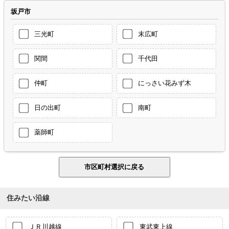
坂戸市
三光町
末広町
関間
千代田
仲町
にっさい花みず木
日の出町
南町
薬師町
住みたい沿線
ＪＲ川越線
東武東上線