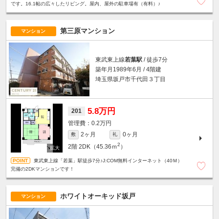
です。16.1帖の広々したリビング。屋内、屋外の駐車場有（有料）♪
第三原マンション
マンション
東武東上線
若葉駅
/ 徒歩7分
築年月1989年6月 / 4階建
埼玉県坂戸市千代田３丁目
5.8万円
201
0.2万円
2ヶ月
0ヶ月
敷
礼
2
2階
2DK（45.36ｍ
）
東武東上線「若葉」駅徒歩7分♪J:COM無料インターネット（40Ｍ）
完備の2DKマンションです！
ホワイトオーキッド坂戸
マンション