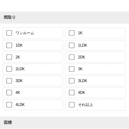
間取り
ワンルーム
1K
1DK
1LDK
2K
2DK
2LDK
3K
3DK
3LDK
4K
4DK
4LDK
それ以上
面積