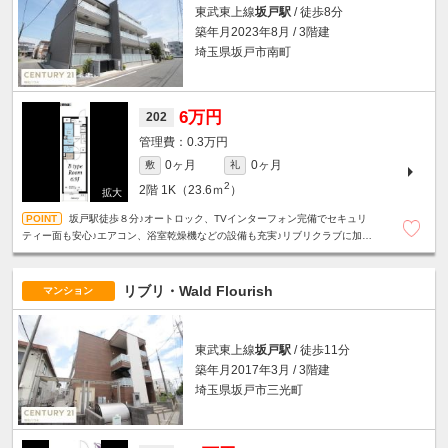
東武東上線
坂戸駅
/ 徒歩8分
築年月2023年8月 / 3階建
埼玉県坂戸市南町
6万円
202
0.3万円
0ヶ月
0ヶ月
敷
礼
2
2階
1K（23.6ｍ
）
坂戸駅徒歩８分♪オートロック、TVインターフォン完備でセキュリ
ティー面も安心♪エアコン、浴室乾燥機などの設備も充実♪リブリクラブに加入
の場合、インターネット無料♪
リブリ・Wald Flourish
マンション
東武東上線
坂戸駅
/ 徒歩11分
築年月2017年3月 / 3階建
埼玉県坂戸市三光町