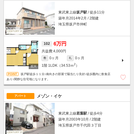
東武東上線
坂戸駅
/ 徒歩11分
築年月2014年2月 / 2階建
埼玉県坂戸市仲町
6万円
102
4,000円
0ヶ月
0ヶ月
敷
礼
2
1階
1LDK（34.53ｍ
）
坂戸駅徒歩１１分♪南向きの部屋で陽当たり良好♪徒歩圏内に飲食店
あり♪閑静な住宅地になります。
メゾン・イケ
アパート
東武東上線
若葉駅
/ 徒歩4分
築年月2003年10月 / 2階建
埼玉県坂戸市千代田３丁目