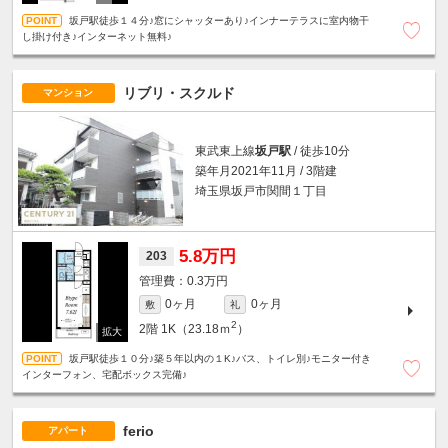
坂戸駅徒歩１４分♪窓にシャッターあり♪インナーテラスに室内物干
し掛け付き♪インターネット無料♪
リブリ・スクルド
マンション
東武東上線
坂戸駅
/ 徒歩10分
築年月2021年11月 / 3階建
埼玉県坂戸市関間１丁目
5.8万円
203
0.3万円
0ヶ月
0ヶ月
敷
礼
2
2階
1K（23.18ｍ
）
坂戸駅徒歩１０分♪築５年以内の１K♪バス、トイレ別♪モニター付き
インターフォン、宅配ボックス完備♪
ferio
アパート