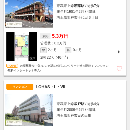
東武東上線
若葉駅
/ 徒歩7分
築年月1981年2月 / 4階建
埼玉県坂戸市千代田３丁目
5.3万円
206
0.2万円
2ヶ月
0ヶ月
敷
礼
2
2階
2DK（46ｍ
）
若葉駅徒歩７分♪レンガ調の鉄筋コンクリート造４階建てマンション
♪無料インターネット導入♪
LOHAS・I ・VII
マンション
東武東上線
坂戸駅
/ 徒歩4分
築年月2009年6月 / 4階建
埼玉県坂戸市日の出町