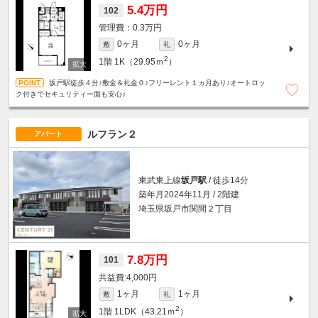
5.4万円
102
0.3万円
0ヶ月
0ヶ月
敷
礼
2
1階
1K（29.95ｍ
）
坂戸駅徒歩４分♪敷金＆礼金０♪フリーレント１ヵ月あり♪オートロッ
ク付きでセキュリティー面も安心♪
ルフラン２
アパート
東武東上線
坂戸駅
/ 徒歩14分
築年月2024年11月 / 2階建
埼玉県坂戸市関間２丁目
7.8万円
101
4,000円
1ヶ月
1ヶ月
敷
礼
2
1階
1LDK（43.21ｍ
）