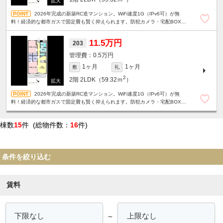
2026年完成の新築RC造マンション。WiFi速度1G（IPv6可）が無
料！経済的な都市ガスで固定費も賢く抑えられます。防犯カメラ・宅配BOX・
駐車場1台ありと、新生活にピッタリの2LDK！
11.5万円
203
0.5万円
1ヶ月
1ヶ月
敷
礼
2
2階
2LDK（59.32ｍ
）
2026年完成の新築RC造マンション。WiFi速度1G（IPv6可）が無
料！経済的な都市ガスで固定費も賢く抑えられます。防犯カメラ・宅配BOX・
駐車場1台ありと、新生活にピッタリの2LDK！
棟数
15
件 (総物件数：
16
件)
条件を絞り込む
賃料
～