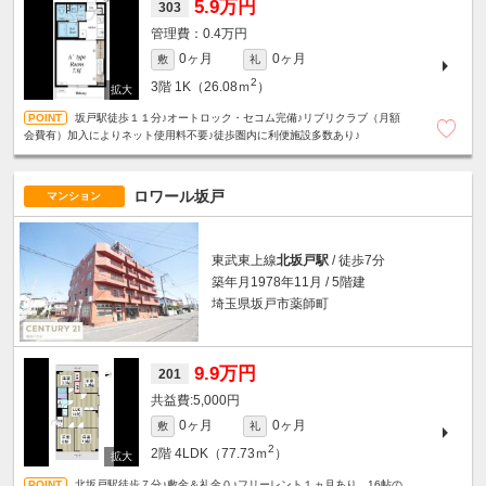
5.9万円
303
0.4万円
0ヶ月
0ヶ月
敷
礼
2
3階
1K（26.08ｍ
）
坂戸駅徒歩１１分♪オートロック・セコム完備♪リブリクラブ（月額
会費有）加入によりネット使用料不要♪徒歩圏内に利便施設多数あり♪
ロワール坂戸
マンション
東武東上線
北坂戸駅
/ 徒歩7分
築年月1978年11月 / 5階建
埼玉県坂戸市薬師町
9.9万円
201
5,000円
0ヶ月
0ヶ月
敷
礼
2
2階
4LDK（77.73ｍ
）
北坂戸駅徒歩７分♪敷金＆礼金０♪フリーレント１ヵ月あり。16帖の