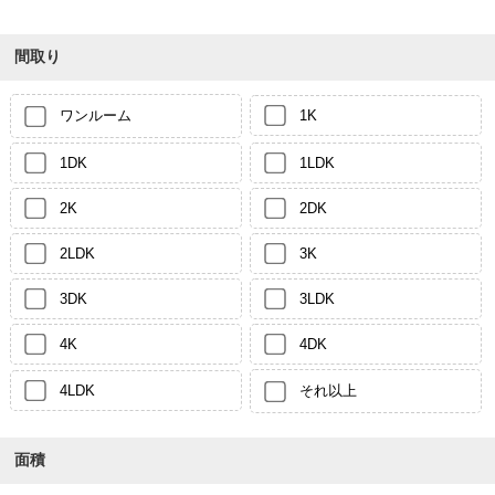
間取り
ワンルーム
1K
1DK
1LDK
2K
2DK
2LDK
3K
3DK
3LDK
4K
4DK
4LDK
それ以上
面積