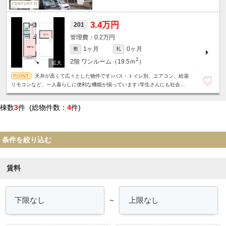
3.4万円
201
0.2万円
1ヶ月
0ヶ月
敷
礼
2
2階
ワンルーム（19.5ｍ
）
天井が高くて広々とした物件です♪バス・トイレ別、エアコン、給湯
リモコンなど、一人暮らしに便利な機能が揃っています♪学生さんにも社会人
の方にもお勧め♪
棟数
3
件 (総物件数：
4
件)
条件を絞り込む
賃料
～