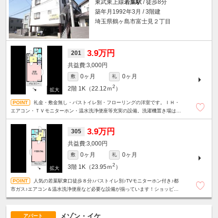
東武東上線
若葉駅
/ 徒歩8分
築年月1992年3月 / 3階建
埼玉県鶴ヶ島市富士見２丁目
3.9万円
201
3,000円
0ヶ月
0ヶ月
敷
礼
2
2階
1K（22.12ｍ
）
礼金・敷金無し・バストイレ別・フローリングの洋室です。ＩＨ・
エアコン・ＴＶモニターホン・温水洗浄便座等充実の設備。洗濯機置き場は室
内、商業施設へは徒歩でも移動できます。
3.9万円
305
3,000円
0ヶ月
0ヶ月
敷
礼
2
3階
1K（23.95ｍ
）
人気の若葉駅東口徒歩８分♪バストイレ別♪TVモニターホン付き♪都
市ガス♪エアコン＆温水洗浄便座など必要な設備が揃っています！ショッピン
グモールや緑豊かな公園も近く生活環境良好です！
メゾン・イケ
アパート