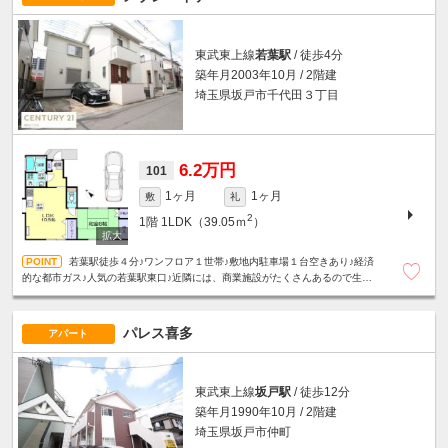
東武東上線
若葉駅
/ 徒歩4分
築年月2003年10月 / 2階建
埼玉県坂戸市千代田３丁目
6.2万円
101
1ヶ月
1ヶ月
敷
礼
2
1階
1LDK（39.05ｍ
）
若葉駅徒歩４分♪ワンフロア１世帯♪敷地内駐車場１台空きあり♪経済
的な都市ガス♪人気の若葉駅東口♪近隣には、商業施設がたくさんあるので生活
は大変便利です！☆単身者限定☆
パレス喜多
アパート
東武東上線
坂戸駅
/ 徒歩12分
築年月1990年10月 / 2階建
埼玉県坂戸市仲町