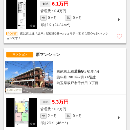
6.1万円
106
0.4万円
0ヶ月
0ヶ月
敷
礼
2
1階
1K（24.84ｍ
）
東武東上線「坂戸」駅徒歩2分♪セキュリティ面でも安心な1Kマンシ
ョンです！
原マンション
マンション
東武東上線
若葉駅
/ 徒歩7分
築年月1981年2月 / 4階建
埼玉県坂戸市千代田３丁目
5.3万円
206
0.2万円
2ヶ月
0ヶ月
敷
礼
2
2階
2DK（46ｍ
）