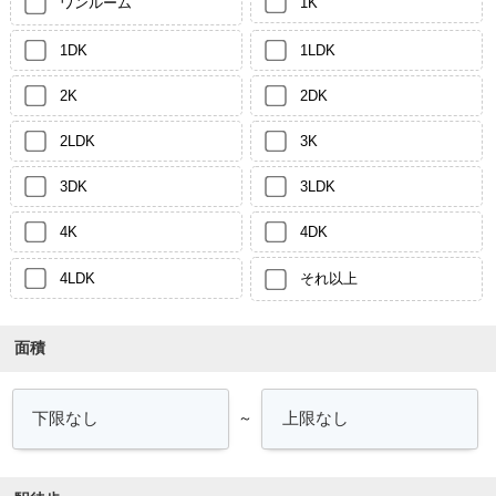
ワンルーム
1K
1DK
1LDK
2K
2DK
2LDK
3K
3DK
3LDK
4K
4DK
4LDK
それ以上
面積
～