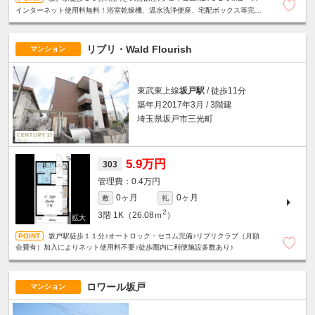
インターネット使用料無料！浴室乾燥機、温水洗浄便座、宅配ボックス等完備
♪
リブリ・Wald Flourish
マンション
東武東上線
坂戸駅
/ 徒歩11分
築年月2017年3月 / 3階建
埼玉県坂戸市三光町
5.9万円
303
0.4万円
0ヶ月
0ヶ月
敷
礼
2
3階
1K（26.08ｍ
）
坂戸駅徒歩１１分♪オートロック・セコム完備♪リブリクラブ（月額
会費有）加入によりネット使用料不要♪徒歩圏内に利便施設多数あり♪
ロワール坂戸
マンション