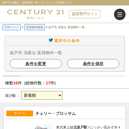
坂戸市 洗面台 ｜賃貸物件一覧｜センチュリー21明和ハウス
賃貸専門サイト
TOPページ
賃貸物件検索
坂戸市 洗面台 賃貸物件一覧
選択中の条件
坂戸市 洗面台 賃貸物件一覧
条件を変更
条件を保存
棟数
16
件 (総物件数：
17
件)
並び順 ：
チェリー・ブロッサム
アパート
東武東上線
北坂戸駅
/ にっさい花みず木４