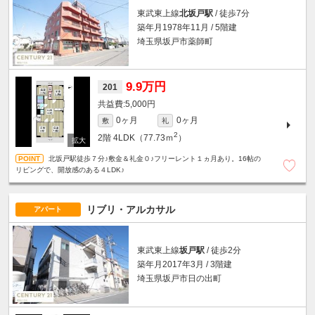
東武東上線
北坂戸駅
/ 徒歩7分
築年月1978年11月 / 5階建
埼玉県坂戸市薬師町
9.9万円
201
5,000円
0ヶ月
0ヶ月
敷
礼
2
2階
4LDK（77.73ｍ
）
北坂戸駅徒歩７分♪敷金＆礼金０♪フリーレント１ヵ月あり。16帖の
リビングで、開放感のある４LDK♪
リブリ・アルカサル
アパート
東武東上線
坂戸駅
/ 徒歩2分
築年月2017年3月 / 3階建
埼玉県坂戸市日の出町