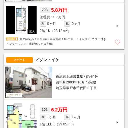
5.8万円
203
0.3万円
0ヶ月
0ヶ月
敷
礼
2
2階
1K（23.18ｍ
）
坂戸駅徒歩１０分♪築５年以内の１K♪バス、トイレ別♪モニター付き
インターフォン、宅配ボックス完備♪
メゾン・イケ
アパート
東武東上線
若葉駅
/ 徒歩4分
築年月2003年10月 / 2階建
埼玉県坂戸市千代田３丁目
6.2万円
101
1ヶ月
1ヶ月
敷
礼
2
1階
1LDK（39.05ｍ
）