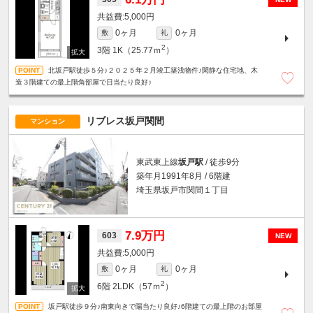
5,000円
0ヶ月
0ヶ月
敷
礼
2
3階
1K（25.77ｍ
）
北坂戸駅徒歩５分♪２０２５年２月竣工築浅物件♪閑静な住宅地、木
造３階建ての最上階角部屋で日当たり良好♪
リブレス坂戸関間
マンション
東武東上線
坂戸駅
/ 徒歩9分
築年月1991年8月 / 6階建
埼玉県坂戸市関間１丁目
7.9万円
603
NEW
5,000円
0ヶ月
0ヶ月
敷
礼
2
6階
2LDK（57ｍ
）
坂戸駅徒歩９分♪南東向きで陽当たり良好♪6階建ての最上階のお部屋