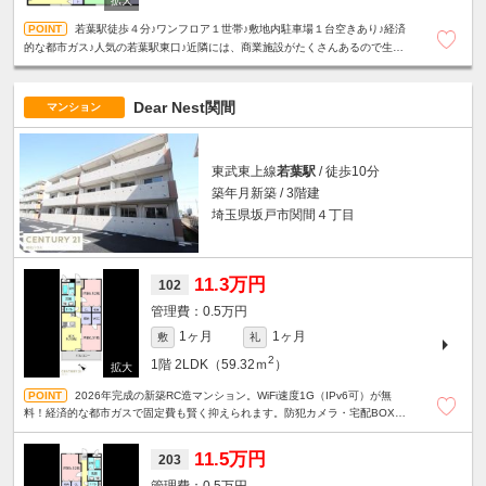
若葉駅徒歩４分♪ワンフロア１世帯♪敷地内駐車場１台空きあり♪経済
的な都市ガス♪人気の若葉駅東口♪近隣には、商業施設がたくさんあるので生活
は大変便利です！☆単身者限定☆
Dear Nest関間
マンション
東武東上線
若葉駅
/ 徒歩10分
築年月新築 / 3階建
埼玉県坂戸市関間４丁目
11.3万円
102
0.5万円
1ヶ月
1ヶ月
敷
礼
2
1階
2LDK（59.32ｍ
）
2026年完成の新築RC造マンション。WiFi速度1G（IPv6可）が無
料！経済的な都市ガスで固定費も賢く抑えられます。防犯カメラ・宅配BOX・
駐車場1台ありと、新生活にピッタリの2LDK！
11.5万円
203