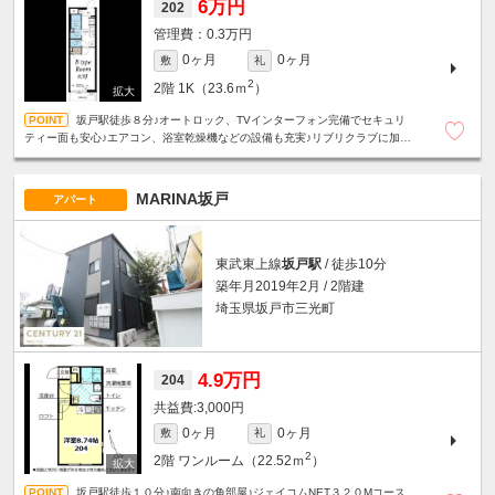
6万円
202
0.3万円
0ヶ月
0ヶ月
敷
礼
2
2階
1K（23.6ｍ
）
坂戸駅徒歩８分♪オートロック、TVインターフォン完備でセキュリ
ティー面も安心♪エアコン、浴室乾燥機などの設備も充実♪リブリクラブに加入
の場合、インターネット無料♪
MARINA坂戸
アパート
東武東上線
坂戸駅
/ 徒歩10分
築年月2019年2月 / 2階建
埼玉県坂戸市三光町
4.9万円
204
3,000円
0ヶ月
0ヶ月
敷
礼
2
2階
ワンルーム（22.52ｍ
）
坂戸駅徒歩１０分♪南向きの角部屋♪ジェイコムNET３２０Mコース