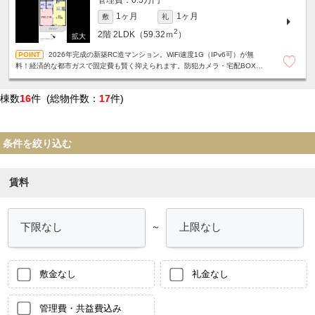
0.5万円
1ヶ月
1ヶ月
敷
礼
2
2階
2LDK（59.32ｍ
）
2026年完成の新築RC造マンション。WiFi速度1G（IPv6可）が無
料！経済的な都市ガスで固定費も賢く抑えられます。防犯カメラ・宅配BOX・
駐車場1台ありと、新生活にピッタリの2LDK！
棟数
16
件 (総物件数：
17
件)
条件を絞り込む
賃料
～
敷金なし
礼金なし
管理費・共益費込み