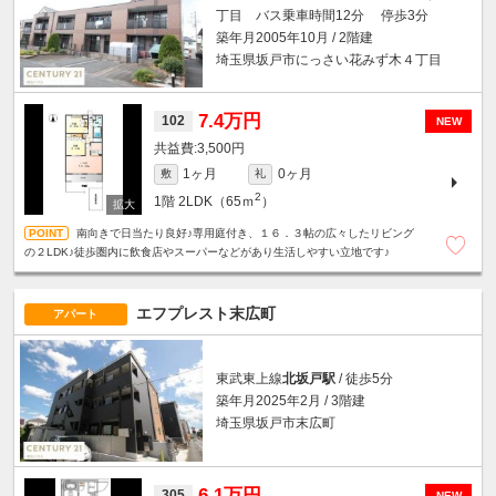
丁目 バス乗車時間12分 停歩3分
築年月2005年10月 / 2階建
埼玉県坂戸市にっさい花みず木４丁目
7.4万円
102
NEW
3,500円
1ヶ月
0ヶ月
敷
礼
2
1階
2LDK（65ｍ
）
南向きで日当たり良好♪専用庭付き、１６．３帖の広々したリビング
の２LDK♪徒歩圏内に飲食店やスーパーなどがあり生活しやすい立地です♪
エフプレスト末広町
アパート
東武東上線
北坂戸駅
/ 徒歩5分
築年月2025年2月 / 3階建
埼玉県坂戸市末広町
6.1万円
305
NEW