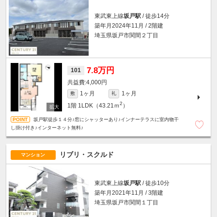
東武東上線
坂戸駅
/ 徒歩14分
築年月2024年11月 / 2階建
埼玉県坂戸市関間２丁目
7.8万円
101
4,000円
1ヶ月
1ヶ月
敷
礼
2
1階
1LDK（43.21ｍ
）
坂戸駅徒歩１４分♪窓にシャッターあり♪インナーテラスに室内物干
し掛け付き♪インターネット無料♪
リブリ・スクルド
マンション
東武東上線
坂戸駅
/ 徒歩10分
築年月2021年11月 / 3階建
埼玉県坂戸市関間１丁目