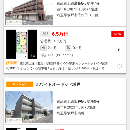
東武東上線
若葉駅
/ 徒歩7分
築年月1987年10月 / 4階建
埼玉県坂戸市千代田３丁目
6.5万円
203
NEW
0.2万円
2ヶ月
0ヶ月
敷
礼
2
2階
3DK（60.77ｍ
）
東武東上線「若葉」駅徒歩7分♪J:COM無料インターネット40M完備
の3DKマンションです◎駐車場２台目以降は１台につき8,800円（税込）で相
談可！
ホワイトオーキッド坂戸
マンション
東武東上線
坂戸駅
/ 徒歩8分
築年月2023年8月 / 3階建
埼玉県坂戸市南町