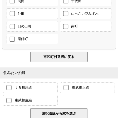
関間
千代田
仲町
にっさい花みず木
日の出町
南町
薬師町
住みたい沿線
ＪＲ川越線
東武東上線
東武越生線