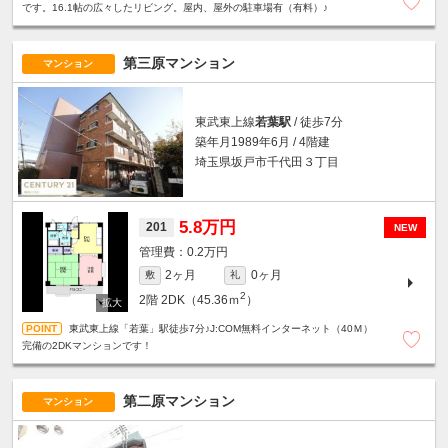
です。16.1帖の広々したリビング。屋内、屋外の駐車場有（有料）♪
第三原マンション
マンション
東武東上線
若葉駅
/ 徒歩7分
築年月1989年6月 / 4階建
埼玉県坂戸市千代田３丁目
5.8万円
201
NEW
0.2万円
2ヶ月
0ヶ月
敷
礼
2
2階
2DK（45.36ｍ
）
東武東上線「若葉」駅徒歩7分♪J:COM無料インターネット（40Ｍ）
完備の2DKマンションです！
第二原マンション
マンション