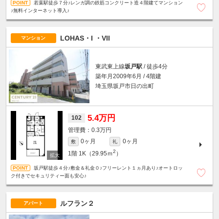
若葉駅徒歩７分♪レンガ調の鉄筋コンクリート造４階建てマンション
♪無料インターネット導入♪
LOHAS・I ・VII
マンション
東武東上線
坂戸駅
/ 徒歩4分
築年月2009年6月 / 4階建
埼玉県坂戸市日の出町
5.4万円
102
0.3万円
0ヶ月
0ヶ月
敷
礼
2
1階
1K（29.95ｍ
）
坂戸駅徒歩４分♪敷金＆礼金０♪フリーレント１ヵ月あり♪オートロッ
ク付きでセキュリティー面も安心♪
ルフラン２
アパート