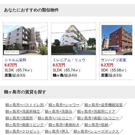
あなたにおすすめの類似物件
シャルム栄和
ミレニアム・リュウ
サンハイツ若葉
8.8万円
8.5万円
8.2万円
3LDK（65.74㎡）
3LDK（65.74㎡）
3DK（55.08㎡）
若葉
/徒歩3分
鶴ヶ島
/徒歩4分
若葉
/徒歩3分
鶴ヶ島市の賃貸を探す
鶴ヶ島市+バストイレ別
鶴ヶ島市+シャワー
鶴ヶ島市+追焚機能浴室
鶴ヶ島市+洗面所独立
鶴ヶ島市+洗面台
鶴ヶ島市+洗面所にドア
鶴ヶ島市+洗面所
鶴ヶ島市+バルコニー
鶴ヶ島市+南面バルコニー
鶴ヶ島市+南面リビング
鶴ヶ島市+東南向き
鶴ヶ島市+収納
鶴ヶ島市+クロゼット
鶴ヶ島市+押入
鶴ヶ島市+シューズボックス