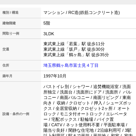
マンション / RC造(鉄筋コンクリート造)
種別 / 構造
5階
建物階建
3LDK
間取り一例
東武東上線「若葉」駅 徒歩11分
東武東上線「坂戸」駅 徒歩30分
交通
東武東上線「鶴ヶ島」駅 徒歩35分
埼玉県鶴ヶ島市富士見４丁目
住所
1997年10月
築年月
バストイレ別 / シャワー / 追焚機能浴室 / 洗面
所独立 / 洗面台 / 洗面所にドア / 洗面所 / バル
コニー / 南面バルコニー / 南面リビング / 東南
向き / 収納 / クロゼット / 押入 / シューズボッ
クス / 全居室収納 / クロゼット2ヶ所 / オート
ロック / モニタ付オートロック / エレベータ
設備・条件の一例
ー / 宅配ボックス / 駐輪場 / バイク置
場 / CATV / ネット使用料不要 / 平面駐車場 /
陽当り良好 / 閑静な住宅地 / 2沿線利用可 / 3駅
以上利用可 / 駅まで平坦 / 平坦地 / 和室 / 室内