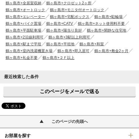
鶴ヶ島市+全居室収納
鶴ヶ島市+クロゼット2ヶ所
鶴ヶ島市+オートロック
鶴ヶ島市+モニタ付オートロック
鶴ヶ島市+エレベーター
鶴ヶ島市+宅配ボックス
鶴ヶ島市+駐輪場
鶴ヶ島市+バイク置場
鶴ヶ島市+CATV
鶴ヶ島市+ネット使用料不要
鶴ヶ島市+平面駐車場
鶴ヶ島市+陽当り良好
鶴ヶ島市+閑静な住宅地
鶴ヶ島市+2沿線利用可
鶴ヶ島市+3駅以上利用可
鶴ヶ島市+駅まで平坦
鶴ヶ島市+平坦地
鶴ヶ島市+和室
鶴ヶ島市+室内洗濯機置き場
鶴ヶ島市+即入居可
鶴ヶ島市+敷金2ヶ月
鶴ヶ島市+礼金不要
鶴ヶ島市+２Ｆ以上
最近検索した条件
このページをメールで送る
このページの先頭へ
お部屋を探す