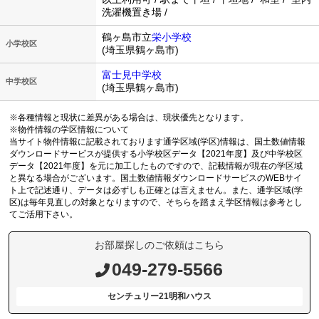
洗濯機置き場 /
鶴ヶ島市立
栄小学校
小学校区
(埼玉県鶴ヶ島市)
富士見中学校
中学校区
(埼玉県鶴ヶ島市)
※各種情報と現状に差異がある場合は、現状優先となります。
※物件情報の学区情報について
当サイト物件情報に記載されております通学区域(学区)情報は、国土数値情報
ダウンロードサービスが提供する小学校区データ【2021年度】及び中学校区
データ【2021年度】を元に加工したものですので、記載情報が現在の学区域
と異なる場合がございます。国土数値情報ダウンロードサービスのWEBサイ
ト上で記述通り、データは必ずしも正確とは言えません。また、通学区域(学
区)は毎年見直しの対象となりますので、そちらを踏まえ学区情報は参考とし
てご活用下さい。
お部屋探しのご依頼はこちら
049-279-5566
センチュリー21明和ハウス