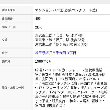
マンション / RC造(鉄筋コンクリート造)
種別 / 構造
4階
建物階建
2DK
間取り一例
東武東上線「若葉」駅 徒歩7分
東武東上線「坂戸」駅 徒歩23分
交通
東武東上線「鶴ヶ島」駅 徒歩33分
埼玉県坂戸市千代田３丁目
住所
1989年6月
築年月
給湯 / バストイレ別 / シャワー / 追焚機能浴
室 / 脱衣所 / 洗面所独立 / 洗面台 / 温水洗浄便
座 / 洗面所にドア / 洗面所 / 出窓 / バルコニ
ー / 南面2室 / キッチンに窓 / 南西向き / 南西角
住戸 / フローリング / 収納 / 押入 / シューズボ
設備・条件の一例
ックス / TVインターホン / エレベーター / 駐輪
場 / 平面駐車場 / 陽当り良好 / 2駅利用可 / 駅
まで平坦 / 通風良好 / 和室 / 全居室6畳以上 /
室内洗濯機置き場 /