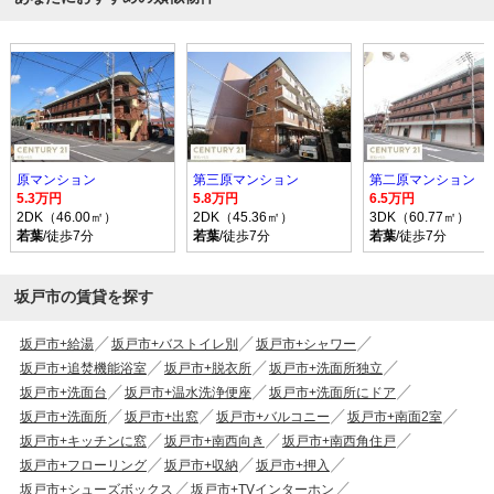
原マンション
第三原マンション
第二原マンション
5.3万円
5.8万円
6.5万円
2DK（46.00㎡）
2DK（45.36㎡）
3DK（60.77㎡）
若葉
/徒歩7分
若葉
/徒歩7分
若葉
/徒歩7分
坂戸市の賃貸を探す
坂戸市+給湯
坂戸市+バストイレ別
坂戸市+シャワー
坂戸市+追焚機能浴室
坂戸市+脱衣所
坂戸市+洗面所独立
坂戸市+洗面台
坂戸市+温水洗浄便座
坂戸市+洗面所にドア
坂戸市+洗面所
坂戸市+出窓
坂戸市+バルコニー
坂戸市+南面2室
坂戸市+キッチンに窓
坂戸市+南西向き
坂戸市+南西角住戸
坂戸市+フローリング
坂戸市+収納
坂戸市+押入
坂戸市+シューズボックス
坂戸市+TVインターホン