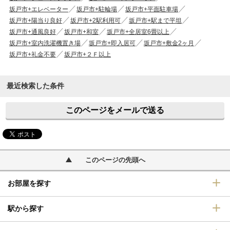
坂戸市+エレベーター
坂戸市+駐輪場
坂戸市+平面駐車場
坂戸市+陽当り良好
坂戸市+2駅利用可
坂戸市+駅まで平坦
坂戸市+通風良好
坂戸市+和室
坂戸市+全居室6畳以上
坂戸市+室内洗濯機置き場
坂戸市+即入居可
坂戸市+敷金2ヶ月
坂戸市+礼金不要
坂戸市+２Ｆ以上
最近検索した条件
このページをメールで送る
このページの先頭へ
お部屋を探す
駅から探す