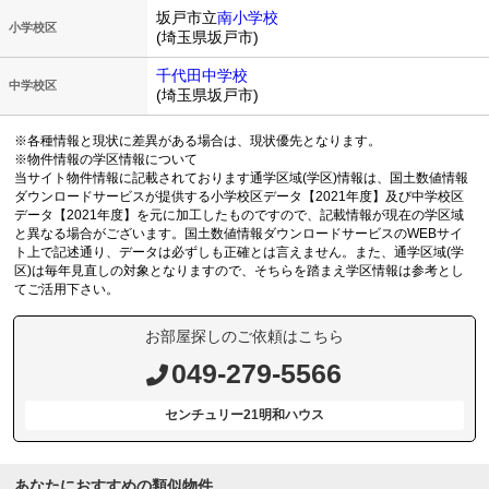
坂戸市立
南小学校
小学校区
(埼玉県坂戸市)
千代田中学校
中学校区
(埼玉県坂戸市)
※各種情報と現状に差異がある場合は、現状優先となります。
※物件情報の学区情報について
当サイト物件情報に記載されております通学区域(学区)情報は、国土数値情報
ダウンロードサービスが提供する小学校区データ【2021年度】及び中学校区
データ【2021年度】を元に加工したものですので、記載情報が現在の学区域
と異なる場合がございます。国土数値情報ダウンロードサービスのWEBサイ
ト上で記述通り、データは必ずしも正確とは言えません。また、通学区域(学
区)は毎年見直しの対象となりますので、そちらを踏まえ学区情報は参考とし
てご活用下さい。
お部屋探しのご依頼はこちら
049-279-5566
センチュリー21明和ハウス
あなたにおすすめの類似物件