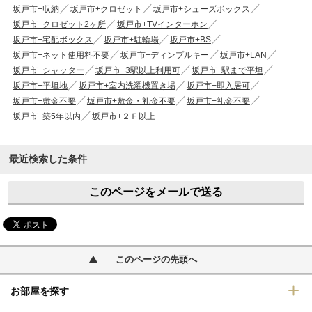
坂戸市+収納
坂戸市+クロゼット
坂戸市+シューズボックス
坂戸市+クロゼット2ヶ所
坂戸市+TVインターホン
坂戸市+宅配ボックス
坂戸市+駐輪場
坂戸市+BS
坂戸市+ネット使用料不要
坂戸市+ディンプルキー
坂戸市+LAN
坂戸市+シャッター
坂戸市+3駅以上利用可
坂戸市+駅まで平坦
坂戸市+平坦地
坂戸市+室内洗濯機置き場
坂戸市+即入居可
坂戸市+敷金不要
坂戸市+敷金・礼金不要
坂戸市+礼金不要
坂戸市+築5年以内
坂戸市+２Ｆ以上
最近検索した条件
このページをメールで送る
このページの先頭へ
お部屋を探す