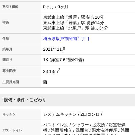
0ヶ月 / 0ヶ月
敷引 / 償却
東武東上線「坂戸」駅 徒歩10分
東武東上線「若葉」駅 徒歩14分
交通
東武東上線「北坂戸」駅 徒歩34分
埼玉県坂戸市関間１丁目
住所
2021年11月
築年月
1K (洋室7.62畳/K1畳)
間取り
2
23.18ｍ
専有面積
西
主要採光面
設備・条件・こだわり
システムキッチン / 2口コンロ /
キッチン
バストイレ別 / シャワー / 脱衣所 / 浴室乾燥
機 / 洗面所独立 / 洗面台 / 温水洗浄便座 / 洗面
バス・トイレ