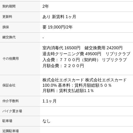
2年
契約期間
あり 新賃料 1ヶ月
更新料
要 19,000円/2年
損保
-
鍵交換代
室内消毒代 16500円 鍵交換費用 24200円
退去時クリーニング費 49500円 リブリクラブ
その他費用
入会費：７７００円（契約時）
リブリクラブ
月額会費：２２００円
株式会社エポスカード 株式会社エポスカード
100.0% 基本料：賃料月額総額５０％
保証会社
月額料：賃料支払総額1.1％
1.1ヶ月
仲介手数料
バイク置き場
なし
駐車場
近隣駐車場