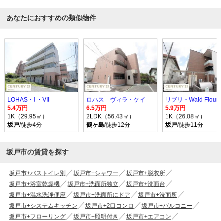
あなたにおすすめの類似物件
LOHAS・I ・VII
ロハス ヴィラ・ケイ
リブリ・Wald Flouri
5.4万円
6.5万円
5.9万円
1K（29.95㎡）
2LDK（56.43㎡）
1K（26.08㎡）
坂戸
/徒歩4分
鶴ヶ島
/徒歩12分
坂戸
/徒歩11分
坂戸市の賃貸を探す
坂戸市+バストイレ別
坂戸市+シャワー
坂戸市+脱衣所
坂戸市+浴室乾燥機
坂戸市+洗面所独立
坂戸市+洗面台
坂戸市+温水洗浄便座
坂戸市+洗面所にドア
坂戸市+洗面所
坂戸市+システムキッチン
坂戸市+2口コンロ
坂戸市+バルコニー
坂戸市+フローリング
坂戸市+照明付き
坂戸市+エアコン