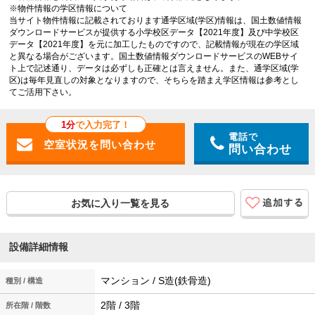
※物件情報の学区情報について
当サイト物件情報に記載されております通学区域(学区)情報は、国土数値情報
ダウンロードサービスが提供する小学校区データ【2021年度】及び中学校区
データ【2021年度】を元に加工したものですので、記載情報が現在の学区域
と異なる場合がございます。国土数値情報ダウンロードサービスのWEBサイ
ト上で記述通り、データは必ずしも正確とは言えません。また、通学区域(学
区)は毎年見直しの対象となりますので、そちらを踏まえ学区情報は参考とし
てご活用下さい。
1分
で入力完了！
電話で
問い合わせ
お気に入り一覧を見る
設備詳細情報
マンション / S造(鉄骨造)
種別 / 構造
2階 / 3階
所在階 / 階数