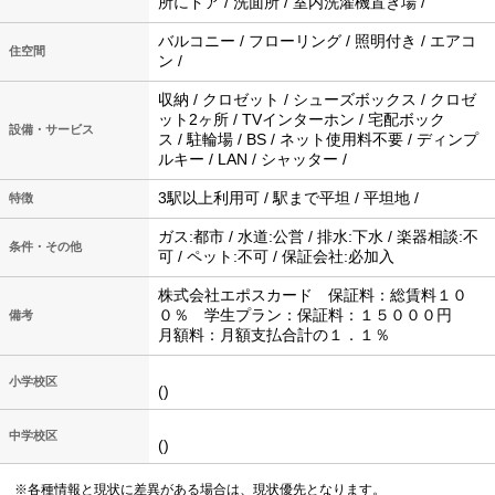
所にドア / 洗面所 / 室内洗濯機置き場 /
バルコニー / フローリング / 照明付き / エアコ
住空間
ン /
収納 / クロゼット / シューズボックス / クロゼ
ット2ヶ所 / TVインターホン / 宅配ボック
設備・サービス
ス / 駐輪場 / BS / ネット使用料不要 / ディンプ
ルキー / LAN / シャッター /
3駅以上利用可 / 駅まで平坦 / 平坦地 /
特徴
ガス:都市 / 水道:公営 / 排水:下水 / 楽器相談:不
条件・その他
可 / ペット:不可 / 保証会社:必加入
株式会社エポスカード 保証料：総賃料１０
０％ 学生プラン：保証料：１５０００円
備考
月額料：月額支払合計の１．１％
小学校区
()
中学校区
()
※各種情報と現状に差異がある場合は、現状優先となります。