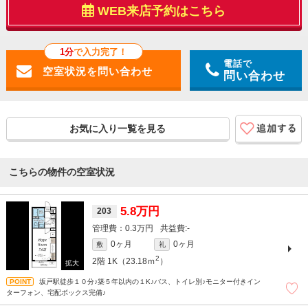
WEB来店予約はこちら
1分
で入力完了！
電話で
問い合わせ
お気に入り一覧を見る
こちらの物件の空室状況
5.8万円
203
0.3万円
-
0ヶ月
0ヶ月
敷
礼
2
2階
1K（23.18ｍ
）
坂戸駅徒歩１０分♪築５年以内の１K♪バス、トイレ別♪モニター付きイン
ターフォン、宅配ボックス完備♪