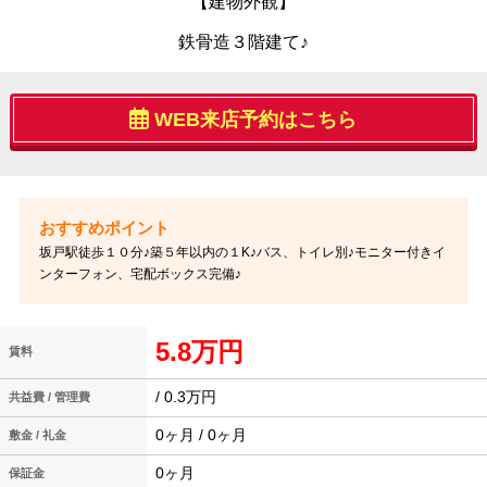
【建物外観】
鉄骨造３階建て♪
WEB来店予約はこちら
坂戸駅徒歩１０分♪築５年以内の１K♪バス、トイレ別♪モニター付きイ
ンターフォン、宅配ボックス完備♪
5.8万円
賃料
/ 0.3万円
共益費 / 管理費
0ヶ月 / 0ヶ月
敷金 / 礼金
0ヶ月
保証金