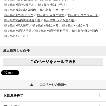
鶴ヶ島市+閑静な住宅地
鶴ヶ島市+駅まで平坦
鶴ヶ島市+駅徒歩5分以内
鶴ヶ島市+デザイナーズ
鶴ヶ島市+2階リビング
鶴ヶ島市+全居室洋室
鶴ヶ島市+エコジョーズ
鶴ヶ島市+室内洗濯機置き場
鶴ヶ島市+タイヤ置き場
鶴ヶ島市+即入居可
鶴ヶ島市+敷金1ヶ月
鶴ヶ島市+礼金1ヶ月
鶴ヶ島市+保証人不要
鶴ヶ島市+保証会社利用可
鶴ヶ島市+築2年以内
鶴ヶ島市+２Ｆ以上
最近検索した条件
このページをメールで送る
このページの先頭へ
お部屋を探す