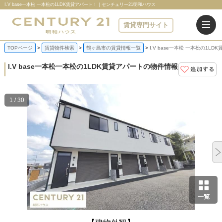
I.V base一本松 一本松の1LDK賃貸アパート！｜センチュリー21明和ハウス
賃貸専門サイト
TOPページ
賃貸物件検索
鶴ヶ島市の賃貸情報一覧
I.V base一本松 一本松の1LD
I.V base一本松
一本松の1LDK賃貸アパートの物件情報
1 / 30
一覧