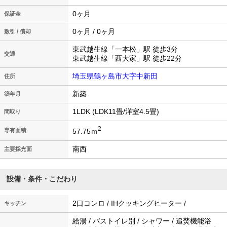
0ヶ月
保証金
0ヶ月 / 0ヶ月
敷引 / 償却
東武越生線「一本松」駅 徒歩3分
交通
東武越生線「西大家」駅 徒歩22分
埼玉県鶴ヶ島市大字中新田
住所
新築
築年月
1LDK (LDK11畳/洋室4.5畳)
間取り
2
57.75ｍ
専有面積
南西
主要採光面
設備・条件・こだわり
2口コンロ / IHクッキングヒーター /
キッチン
給湯 / バストイレ別 / シャワー / 追焚機能浴