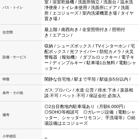
室 / 浴室乾燥機 / 洗面所独立 / 洗面台 / 温水洗
浄便座 / トイレ未使用 / 洗面所にドア / 洗面
バス・トイレ
所 / エコジョーズ / 室内洗濯機置き場 / タイヤ
置き場 /
最上階 / 南西向き / 全室照明付き / 照明付
住空間
き / エアコン /
収納 / シューズボックス / TVインターホン / 宅
配ボックス / 光ファイバー / 防犯カメラ / 火災
警報器（報知機） / ダブルロックキー / 電子キ
設備・サービス
ー / ディンプルキー / 駐車場1台無料 / 電動シャ
ッター /
閑静な住宅地 / 駅まで平坦 / 駅徒歩5分以内 /
特徴
ガス:プロパン / 水道:公営 / 排水:下水 / 楽器相
条件・その他
談:不可 / ペット:不可 / 保証会社:必加入
◎2台目敷地内駐車場あり（月額6,000円）
◎SOHO等相談可 ◎ガレージ設備（電動シャ
備考
ッター、シャッターリモコン、手洗場等）◎給
湯設備はエコジョーズ
小学校区