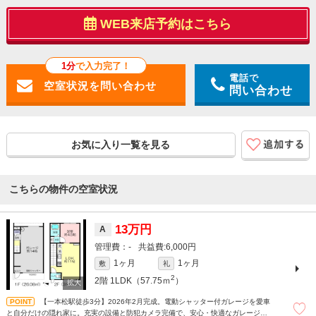
WEB来店予約はこちら
1分
で入力完了！
電話で
問い合わせ
お気に入り一覧を見る
こちらの物件の空室状況
13万円
A
-
6,000円
1ヶ月
1ヶ月
敷
礼
2
2階
1LDK（57.75ｍ
）
【一本松駅徒歩3分】2026年2月完成。電動シャッター付ガレージを愛車
と自分だけの隠れ家に。充実の設備と防犯カメラ完備で、安心・快適なガレージラ