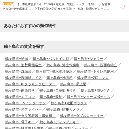
【一本松駅徒歩3分】2026年2月完成。電動シャッター付ガレージを愛車
と自分だけの隠れ家に。充実の設備と防犯カメラ完備で、安心・快適なガレージラ
イフが始まります。2台目駐車場も相談可の新築1LDK。
あなたにおすすめの類似物件
鶴ヶ島市の賃貸を探す
鶴ヶ島市+給湯
鶴ヶ島市+バストイレ別
鶴ヶ島市+シャワー
鶴ヶ島市+追焚機能浴室
鶴ヶ島市+浴室乾燥機
鶴ヶ島市+洗面所独立
鶴ヶ島市+洗面台
鶴ヶ島市+温水洗浄便座
鶴ヶ島市+トイレ未使用
鶴ヶ島市+洗面所にドア
鶴ヶ島市+洗面所
鶴ヶ島市+2口コンロ
鶴ヶ島市+IHクッキングヒーター
鶴ヶ島市+最上階
鶴ヶ島市+南西向き
鶴ヶ島市+全室照明付き
鶴ヶ島市+照明付き
鶴ヶ島市+エアコン
鶴ヶ島市+収納
鶴ヶ島市+シューズボックス
鶴ヶ島市+TVインターホン
鶴ヶ島市+宅配ボックス
鶴ヶ島市+光ファイバー
鶴ヶ島市+防犯カメラ
鶴ヶ島市+火災警報器（報知機）
鶴ヶ島市+ダブルロックキー
鶴ヶ島市+電子キー
鶴ヶ島市+ディンプルキー
鶴ヶ島市+駐車場1台無料
鶴ヶ島市+電動シャッター