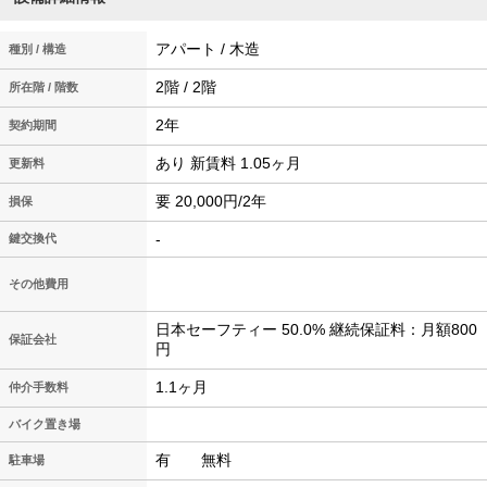
アパート / 木造
種別 / 構造
2階 / 2階
所在階 / 階数
2年
契約期間
あり 新賃料 1.05ヶ月
更新料
要 20,000円/2年
損保
-
鍵交換代
その他費用
日本セーフティー 50.0% 継続保証料：月額800
保証会社
円
1.1ヶ月
仲介手数料
バイク置き場
有 無料
駐車場