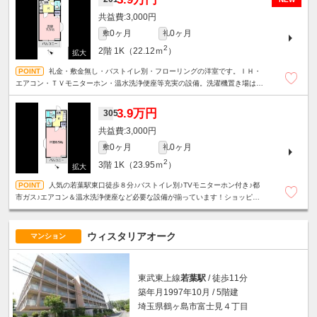
3,000円
0ヶ月
0ヶ月
敷
礼
2
2階
1K（22.12ｍ
）
礼金・敷金無し・バストイレ別・フローリングの洋室です。ＩＨ・
エアコン・ＴＶモニターホン・温水洗浄便座等充実の設備。洗濯機置き場は室
内、商業施設へは徒歩でも移動できます。
3.9万円
305
3,000円
0ヶ月
0ヶ月
敷
礼
2
3階
1K（23.95ｍ
）
人気の若葉駅東口徒歩８分♪バストイレ別♪TVモニターホン付き♪都
市ガス♪エアコン＆温水洗浄便座など必要な設備が揃っています！ショッピン
グモールや緑豊かな公園も近く生活環境良好です！
ウィスタリアオーク
マンション
東武東上線
若葉駅
/ 徒歩11分
築年月1997年10月 / 5階建
埼玉県鶴ヶ島市富士見４丁目