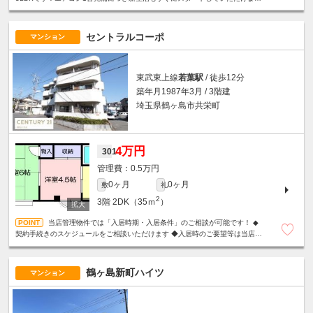
♪
セントラルコーポ
マンション
東武東上線
若葉駅
/ 徒歩12分
築年月1987年3月 / 3階建
埼玉県鶴ヶ島市共栄町
4万円
301
0.5万円
0ヶ月
0ヶ月
敷
礼
2
3階
2DK（35ｍ
）
当店管理物件では「入居時期・入居条件」のご相談が可能です！ ◆
契約手続きのスケジュールをご相談いただけます ◆入居時のご要望等は当店ま
で直接お聞かせください ◆入居後も当店が管理窓口となります
鶴ヶ島新町ハイツ
マンション