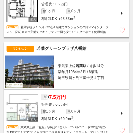
0.2万円
1ヶ月
0ヶ月
敷
礼
2
2階
2LDK（63.33ｍ
）
若葉駅徒歩１５分♪RC造４階建てマンションの２階♪TVインターフ
ォン、防犯カメラ完備でセキュリティー面も安心♪インターネット使用料無料♪
１２帖のリビングに広々としたキッチンがございます♪
若葉グリーンプラザ八番館
マンション
東武東上線
若葉駅
/ 徒歩14分
築年月1984年8月 / 6階建
埼玉県鶴ヶ島市富士見４丁目
7.5万円
301
0.5万円
1ヶ月
0ヶ月
敷
礼
2
3階
3LDK（60.9ｍ
）
東武東上線「若葉」駅徒歩14分♪ルーフバルコニー付RC造3階の
3LDKです！エアコン1台完備につき新生活もすぐにスタートしていただけます