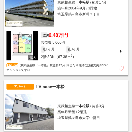
東武越生線
一本松駅
/ 徒歩17分
築年月2004年9月 / 3階建
埼玉県鶴ヶ島市新町３丁目
6.48万円
210
5,000円
1ヶ月
0ヶ月
敷
礼
2
2階
3DK（67.38ｍ
）
東武越生線『一本松』駅徒歩17分♪陽当たり良好な設備充実の3DK
マンションです◎
I.V base一本松
アパート
東武越生線
一本松駅
/ 徒歩3分
築年月新築 / 2階建
埼玉県鶴ヶ島市大字中新田