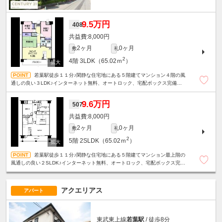
9.5万円
408
8,000円
2ヶ月
0ヶ月
敷
礼
2
4階
3LDK（65.02ｍ
）
若葉駅徒歩１１分♪閑静な住宅地にある５階建てマンション４階の風
通しの良い３LDK♪インターネット無料、オートロック、宅配ボックス完備で
設備も充実♪
9.6万円
507
8,000円
2ヶ月
0ヶ月
敷
礼
2
5階
2SLDK（65.02ｍ
）
若葉駅徒歩１１分♪閑静な住宅地にある５階建てマンション最上階の
風通しの良い２SLDK♪インターネット無料、オートロック、宅配ボックス完備
で設備も充実♪
アクエリアス
アパート
東武東上線
若葉駅
/ 徒歩8分