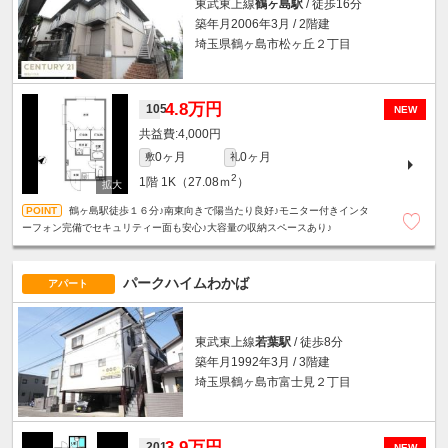
東武東上線
鶴ヶ島駅
/ 徒歩16分
築年月2006年3月 / 2階建
埼玉県鶴ヶ島市松ヶ丘２丁目
4.8万円
105
NEW
4,000円
0ヶ月
0ヶ月
敷
礼
2
1階
1K（27.08ｍ
）
鶴ヶ島駅徒歩１６分♪南東向きで陽当たり良好♪モニター付きインタ
ーフォン完備でセキュリティー面も安心♪大容量の収納スペースあり♪
パークハイムわかば
アパート
東武東上線
若葉駅
/ 徒歩8分
築年月1992年3月 / 3階建
埼玉県鶴ヶ島市富士見２丁目
3.9万円
201
NEW