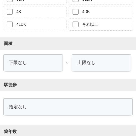
4K
4DK
4LDK
それ以上
面積
～
駅徒歩
築年数