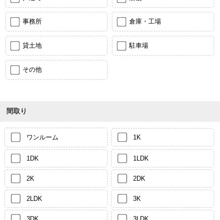
事務所
倉庫・工場
貸土地
駐車場
その他
間取り
ワンルーム
1K
1DK
1LDK
2K
2DK
2LDK
3K
3DK
3LDK