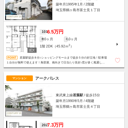
築年月1995年1月 / 2階建
埼玉県鶴ヶ島市富士見１丁目
6.5万円
101
0ヶ月
0ヶ月
敷
礼
2
1階
2DK（45.92ｍ
）
若葉駅徒歩８分♪ショッピングモールまで徒歩５分の好立地！駐車場
１台分が無料で使えます！角部屋、南向きで日当たり良好♪窓が多く風通しも
良好♪インターネット無料♪
アークパレス
マンション
東武東上線
若葉駅
/ 徒歩15分
築年月1990年5月 / 4階建
埼玉県鶴ヶ島市富士見４丁目
7.3万円
202