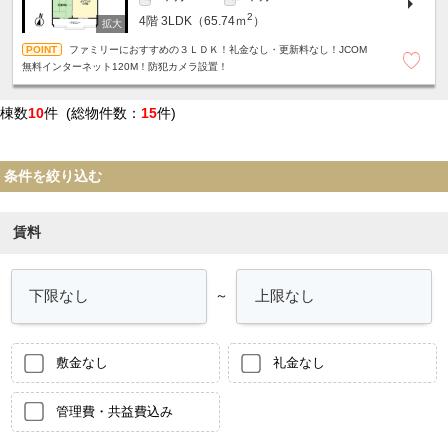
2
4階
3LDK（65.74ｍ
）
ファミリーにおすすめの３ＬＤＫ！礼金なし・更新料なし！JCOM
無料インターネット120M！防犯カメラ設置！
棟数
10
件 (総物件数：
15
件)
条件を絞り込む
賃料
～
敷金なし
礼金なし
管理費・共益費込み