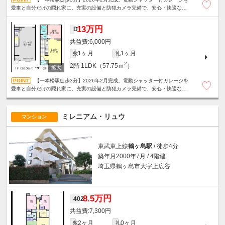
愛車と自分だけの隠れ家に。充実の設備と防犯カメラ完備で、安心・快適なガ
レージライフが始まります。2台目駐車場も相談可の新築1LDK。
13万円
D
6,000円
1ヶ月
1ヶ月
敷
礼
2
2階
1LDK（57.75ｍ
）
【一本松駅徒歩3分】2026年2月完成。電動シャッター付ガレージを
愛車と自分だけの隠れ家に。充実の設備と防犯カメラ完備で、安心・快適なガ
レージライフが始まります。2台目駐車場も相談可の新築1LDK。
ミレニアム・リュウ
マンション
東武東上線
鶴ヶ島駅
/ 徒歩4分
築年月2000年7月 / 4階建
埼玉県鶴ヶ島市大字上広谷
8.5万円
402
7,300円
2ヶ月
0ヶ月
敷
礼