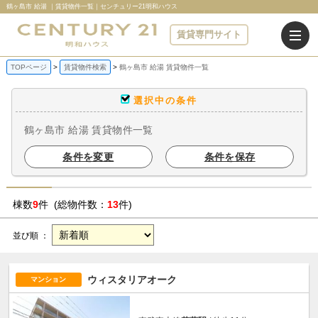
鶴ヶ島市 給湯 ｜賃貸物件一覧｜センチュリー21明和ハウス
賃貸専門サイト
TOPページ
賃貸物件検索
鶴ヶ島市 給湯 賃貸物件一覧
選択中の条件
鶴ヶ島市 給湯 賃貸物件一覧
条件を変更
条件を保存
棟数
9
件 (総物件数：
13
件)
並び順 ：
ウィスタリアオーク
マンション