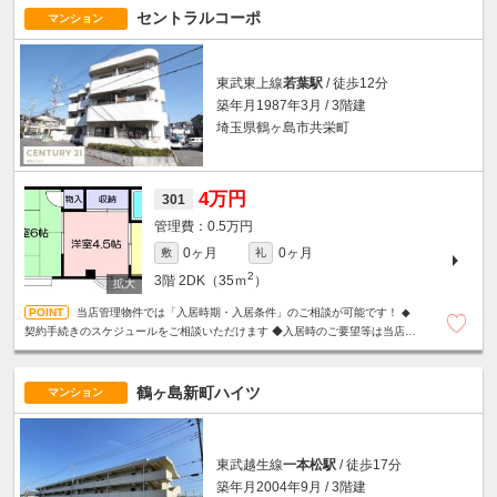
セントラルコーポ
マンション
東武東上線
若葉駅
/ 徒歩12分
築年月1987年3月 / 3階建
埼玉県鶴ヶ島市共栄町
4万円
301
0.5万円
0ヶ月
0ヶ月
敷
礼
2
3階
2DK（35ｍ
）
当店管理物件では「入居時期・入居条件」のご相談が可能です！ ◆
契約手続きのスケジュールをご相談いただけます ◆入居時のご要望等は当店ま
で直接お聞かせください ◆入居後も当店が管理窓口となります
鶴ヶ島新町ハイツ
マンション
東武越生線
一本松駅
/ 徒歩17分
築年月2004年9月 / 3階建