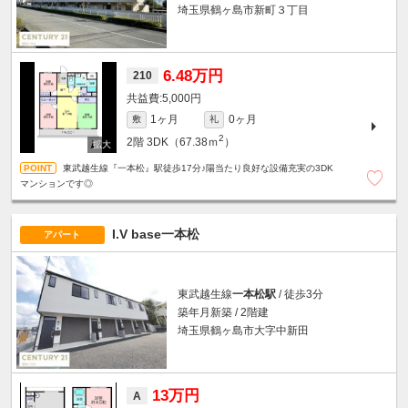
埼玉県鶴ヶ島市新町３丁目
6.48万円
210
5,000円
1ヶ月
0ヶ月
敷
礼
2
2階
3DK（67.38ｍ
）
東武越生線『一本松』駅徒歩17分♪陽当たり良好な設備充実の3DK
マンションです◎
I.V base一本松
アパート
東武越生線
一本松駅
/ 徒歩3分
築年月新築 / 2階建
埼玉県鶴ヶ島市大字中新田
13万円
A