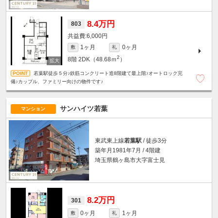
8.4万円
803
6,000円
1ヶ月
0ヶ月
敷
礼
2
8階
2DK（48.68ｍ
）
若葉駅徒歩５分♪鉄筋コンクリート造8階建て最上階♪オートロック完
備♪カップル、ファミリー向けの物件です♪
サンハイツ若葉
マンション
東武東上線
若葉駅
/ 徒歩3分
築年月1981年7月 / 4階建
埼玉県鶴ヶ島市大字富士見
8.2万円
301
0ヶ月
1ヶ月
敷
礼