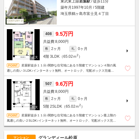
東武東上線
若葉駅
/ 徒歩11分
築年月1997年10月 / 5階建
埼玉県鶴ヶ島市富士見４丁目
9.5万円
408
8,000円
2ヶ月
0ヶ月
敷
礼
2
4階
3LDK（65.02ｍ
）
若葉駅徒歩１１分♪閑静な住宅地にある５階建てマンション４階の風
通しの良い３LDK♪インターネット無料、オートロック、宅配ボックス完備で
設備も充実♪
9.6万円
507
8,000円
2ヶ月
0ヶ月
敷
礼
2
5階
2SLDK（65.02ｍ
）
若葉駅徒歩１１分♪閑静な住宅地にある５階建てマンション最上階の
風通しの良い２SLDK♪インターネット無料、オートロック、宅配ボックス完備
で設備も充実♪
グランディール松原
マンション