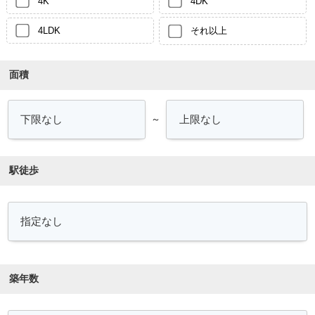
4K
4DK
4LDK
それ以上
面積
～
駅徒歩
築年数