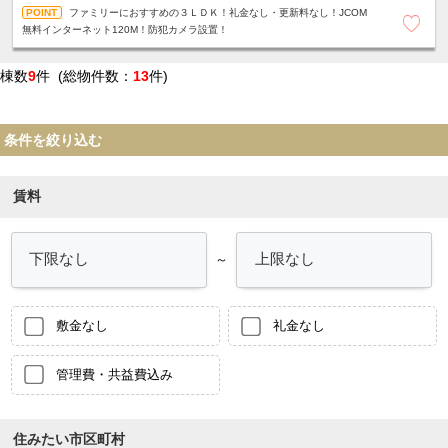
ファミリーにおすすめの３ＬＤＫ！礼金なし・更新料なし！JCOM
無料インターネット120M！防犯カメラ設置！
棟数
9
件 (総物件数：
13
件)
条件を絞り込む
賃料
～
敷金なし
礼金なし
管理費・共益費込み
住みたい市区町村