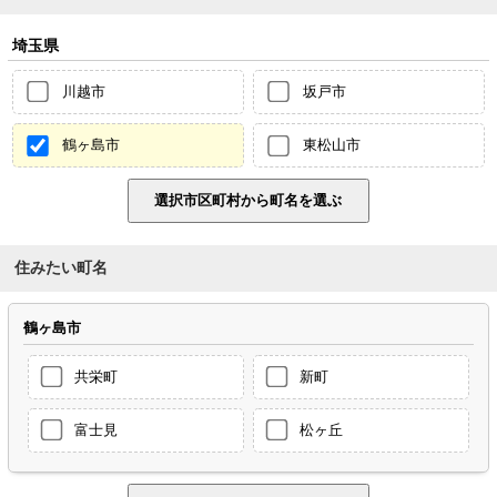
埼玉県
川越市
坂戸市
鶴ヶ島市
東松山市
住みたい町名
鶴ヶ島市
共栄町
新町
富士見
松ヶ丘