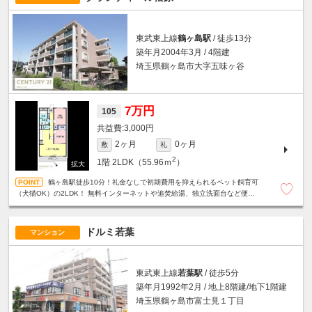
東武東上線
鶴ヶ島駅
/ 徒歩13分
築年月2004年3月 / 4階建
埼玉県鶴ヶ島市大字五味ヶ谷
7万円
105
3,000円
2ヶ月
0ヶ月
敷
礼
2
1階
2LDK（55.96ｍ
）
鶴ヶ島駅徒歩10分！礼金なしで初期費用を抑えられるペット飼育可
（犬猫OK）の2LDK！ 無料インターネットや追焚給湯、独立洗面台など便利
な設備が充実しています！ 敷地内駐車場に車1台駐車いただけます！
ドルミ若葉
マンション
東武東上線
若葉駅
/ 徒歩5分
築年月1992年2月 / 地上8階建/地下1階建
埼玉県鶴ヶ島市富士見１丁目