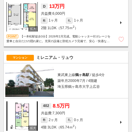
13万円
D
6,000円
1ヶ月
1ヶ月
敷
礼
2
2階
1LDK（57.75ｍ
）
【一本松駅徒歩3分】2026年2月完成。電動シャッター付ガレージを
愛車と自分だけの隠れ家に。充実の設備と防犯カメラ完備で、安心・快適なガ
レージライフが始まります。2台目駐車場も相談可の新築1LDK。
ミレニアム・リュウ
マンション
東武東上線
鶴ヶ島駅
/ 徒歩4分
築年月2000年7月 / 4階建
埼玉県鶴ヶ島市大字上広谷
8.5万円
402
7,300円
2ヶ月
0ヶ月
敷
礼
2
4階
3LDK（65.74ｍ
）