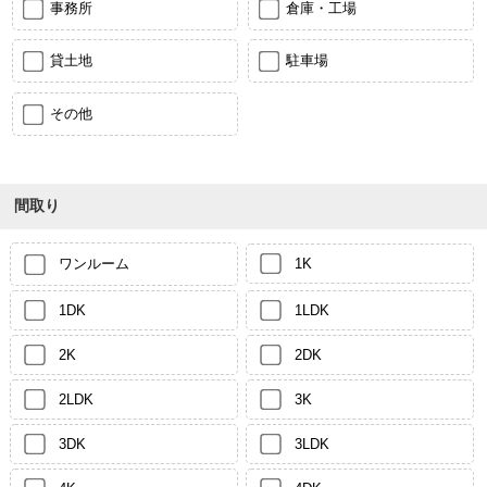
事務所
倉庫・工場
貸土地
駐車場
その他
間取り
ワンルーム
1K
1DK
1LDK
2K
2DK
2LDK
3K
3DK
3LDK