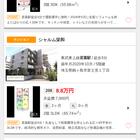
2
3階
3DK（55.08ｍ
）
若葉駅徒歩3分で通勤通学に便利！2026年5月に全面リフォームを終
えたばかりの広々3DKです。キッチンや浴室、トイレなどの水回りがすべて新
品で、ファミリー層も快適に新生活をスタートできます！
シャルム栄和
マンション
東武東上線
若葉駅
/ 徒歩3分
築年月2020年10月 / 5階建
埼玉県鶴ヶ島市富士見１丁目
8.8万円
208
7,000円
2ヶ月
0ヶ月
敷
礼
2
2階
3LDK（65.74ｍ
）
若葉駅徒歩5分！礼金なしで初期費用を抑えられる広々65平米の
3LDKです。経済的な都市ガス、追焚給湯、独立洗面台など快適設備が充実。
エレベーターや敷地内駐車場・ゴミ置場完備でファミリーに最適です！