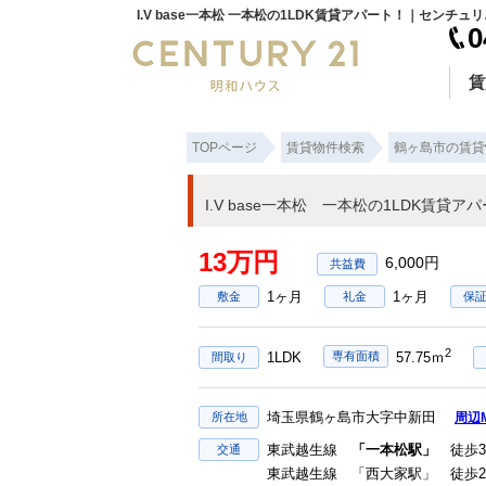
I.V ba
0
賃
TOPページ
賃貸物件検索
鶴ヶ島市の賃貸
I.V base一本松 一本松の1LDK賃貸ア
13万円
6,000円
1ヶ月
1ヶ月
敷金
礼金
保
2
1LDK
専有面積
57.75ｍ
間取り
埼玉県鶴ヶ島市大字中新田
所在地
周辺
東武越生線
「一本松駅」
徒歩3
交通
東武越生線 「西大家駅」 徒歩2