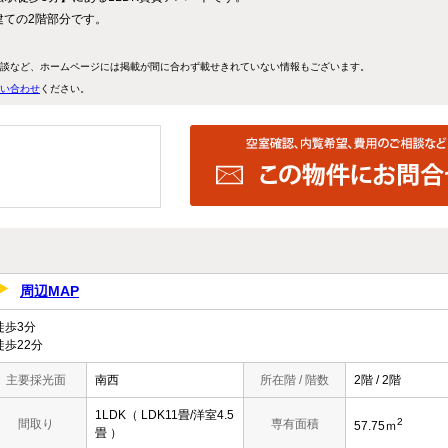
建ての2階部分です。
談など、ホームページには掲載が間に合わず載せきれていない情報もございます。
い合わせ
ください。
周辺MAP
歩3分
歩22分
主要採光面
南西
所在階 / 階数
2階 / 2階
1LDK（ LDK11畳/洋室4.5
2
間取り
専有面積
57.75ｍ
畳 ）