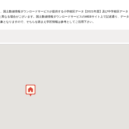
、国土数値情報ダウンロードサービスが提供する小学校区データ【2021年度】及び中学校区データ【
と異なる場合がございます。国土数値情報ダウンロードサービスのWEBサイト上で記述通り、デー
対象となりますので、そちらを踏まえ学区情報は参考としてご活用下さい。