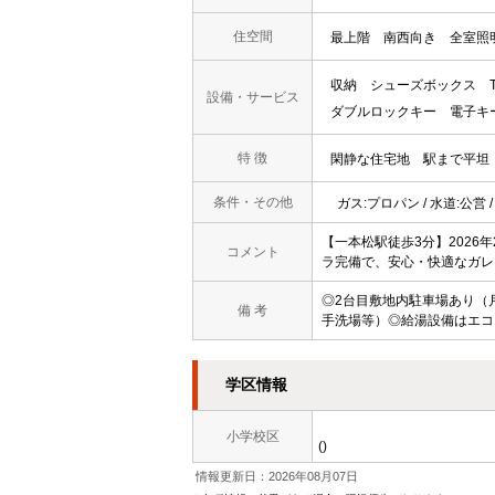
住空間
最上階
南西向き
全室照
収納
シューズボックス
設備・サービス
ダブルロックキー
電子キ
特 徴
閑静な住宅地
駅まで平坦
条件・その他
ガス:プロパン / 水道:公営 
【一本松駅徒歩3分】202
コメント
ラ完備で、安心・快適なガレ
◎2台目敷地内駐車場あり（月
備 考
手洗場等）◎給湯設備はエコ
学区情報
小学校区
()
情報更新日：2026年08月07日