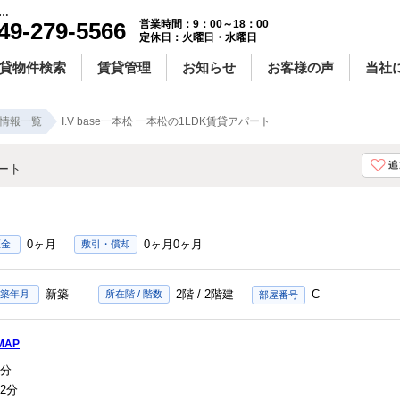
se一本松 一本松の1LDK賃貸アパート！｜センチュリー21明和ハウス
49-279-5566
営業時間：9：00～18：00
定休日：火曜日・水曜日
貸物件検索
賃貸管理
お知らせ
お客様の声
当社
情報一覧
I.V base一本松 一本松の1LDK賃貸アパート
パート
0ヶ月
0ヶ月0ヶ月
証金
敷引・償却
新築
2階 / 2階建
C
築年月
所在階 / 階数
MAP
分
2分