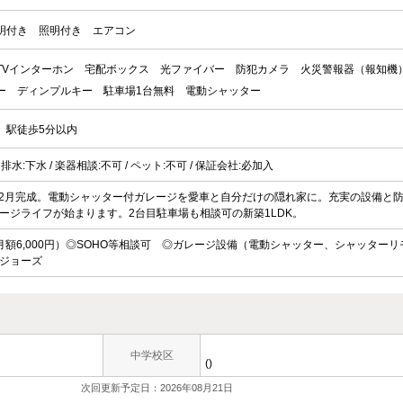
明付き
照明付き
エアコン
TVインターホン
宅配ボックス
光ファイバー
防犯カメラ
火災警報器（報知機
ー
ディンプルキー
駐車場1台無料
電動シャッター
駅徒歩5分以内
/ 排水:下水 / 楽器相談:不可 / ペット:不可 / 保証会社:必加入
6年2月完成。電動シャッター付ガレージを愛車と自分だけの隠れ家に。充実の設備と
ージライフが始まります。2台目駐車場も相談可の新築1LDK。
額6,000円）◎SOHO等相談可 ◎ガレージ設備（電動シャッター、シャッターリ
ジョーズ
中学校区
()
次回更新予定日：2026年08月21日