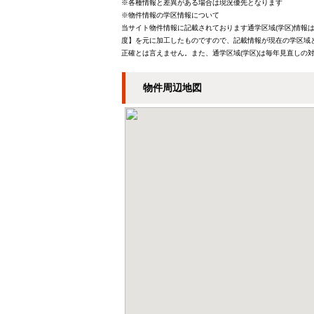
※各種情報と差異がある場合は現況優先となります
※物件情報の学区情報について
当サイト物件情報に記載されております通学区域(学区)情報は
度】を元に加工したものですので、記載情報が現在の学区域
正確とは言えません。また、通学区域(学区)は毎年見直しの
物件周辺地図