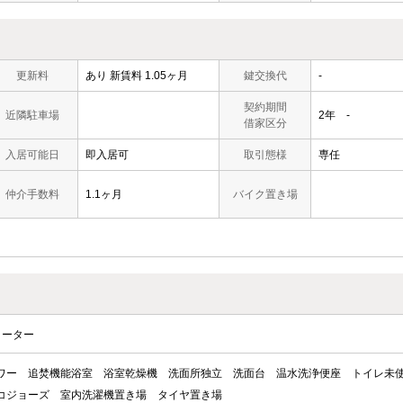
更新料
あり 新賃料 1.05ヶ月
鍵交換代
-
契約期間
近隣駐車場
2年 -
借家区分
入居可能日
即入居可
取引態様
専任
仲介手数料
1.1ヶ月
バイク置き場
ヒーター
ワー
追焚機能浴室
浴室乾燥機
洗面所独立
洗面台
温水洗浄便座
トイレ未
コジョーズ
室内洗濯機置き場
タイヤ置き場