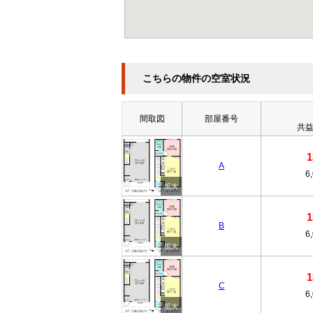
こちらの物件の空室状況
間取図
部屋番号
共益
A
6
B
6
C
6