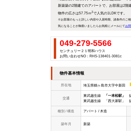
新築築の2階建てのアパートで、お部屋は2階
2
物件の広さは57.75ｍ
で人気の1LDKです。
※お部屋のもっと詳しい内容や入居時期、諸条件のご相
気になることが御座いましたらお気軽にメールにて
お問
049-279-5566
センチュリー２１明和ハウス
お問い合わせNO：RHS-138401-3081c
物件基本情報
所在地
埼玉県鶴ヶ島市大字中新田
東武越生線
「一本松駅」
徒
交通
東武越生線 「西大家駅」 徒
種別 / 構造
アパート / 木造
築年月
新築