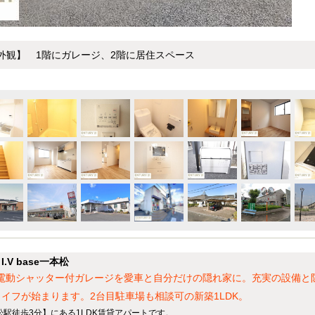
外観】 1階にガレージ、2階に居住スペース
V base一本松
成。電動シャッター付ガレージを愛車と自分だけの隠れ家に。充実の設備と
イフが始まります。2台目駐車場も相談可の新築1LDK。
駅徒歩3分】にある1LDK賃貸アパートです。