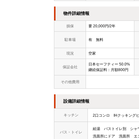
物件詳細情報
損保
要 20,000円/2年
駐車場
有 無料
現況
空家
日本セーフティー 50.0%
保証会社
継続保証料：月額800円
その他費用
設備詳細情報
キッチン
2口コンロ
IHクッキング
給湯
バストイレ別
シャ
バス・トイレ
洗面所にドア
洗面所
エ