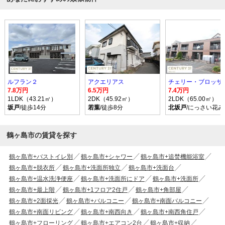
ルフラン２
アクエリアス
チェリー・ブロッサ
7.8万円
6.5万円
7.4万円
1LDK（43.21㎡）
2DK（45.92㎡）
2LDK（65.00㎡）
坂戸
/徒歩14分
若葉
/徒歩8分
北坂戸
/にっさい花
鶴ヶ島市の賃貸を探す
鶴ヶ島市+バストイレ別
鶴ヶ島市+シャワー
鶴ヶ島市+追焚機能浴室
鶴ヶ島市+脱衣所
鶴ヶ島市+洗面所独立
鶴ヶ島市+洗面台
鶴ヶ島市+温水洗浄便座
鶴ヶ島市+洗面所にドア
鶴ヶ島市+洗面所
鶴ヶ島市+最上階
鶴ヶ島市+1フロア2住戸
鶴ヶ島市+角部屋
鶴ヶ島市+2面採光
鶴ヶ島市+バルコニー
鶴ヶ島市+南面バルコニー
鶴ヶ島市+南面リビング
鶴ヶ島市+南西向き
鶴ヶ島市+南西角住戸
鶴ヶ島市+フローリング
鶴ヶ島市+エアコン2台
鶴ヶ島市+収納