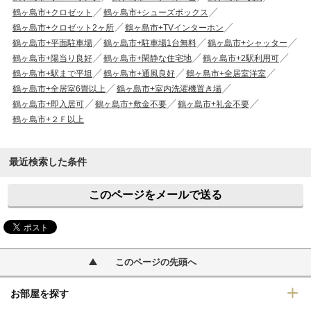
鶴ヶ島市+クロゼット
鶴ヶ島市+シューズボックス
鶴ヶ島市+クロゼット2ヶ所
鶴ヶ島市+TVインターホン
鶴ヶ島市+平面駐車場
鶴ヶ島市+駐車場1台無料
鶴ヶ島市+シャッター
鶴ヶ島市+陽当り良好
鶴ヶ島市+閑静な住宅地
鶴ヶ島市+2駅利用可
鶴ヶ島市+駅まで平坦
鶴ヶ島市+通風良好
鶴ヶ島市+全居室洋室
鶴ヶ島市+全居室6畳以上
鶴ヶ島市+室内洗濯機置き場
鶴ヶ島市+即入居可
鶴ヶ島市+敷金不要
鶴ヶ島市+礼金不要
鶴ヶ島市+２Ｆ以上
最近検索した条件
このページをメールで送る
このページの先頭へ
お部屋を探す