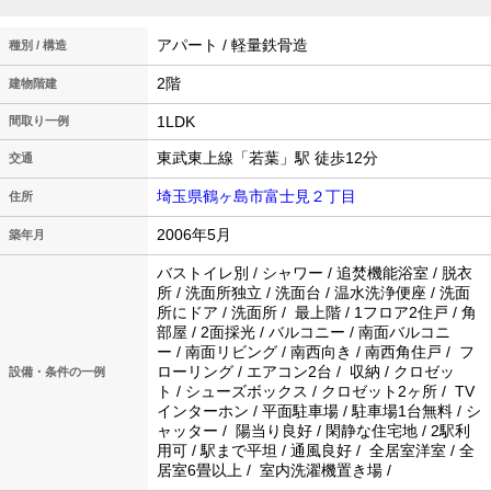
アパート / 軽量鉄骨造
種別 / 構造
2階
建物階建
1LDK
間取り一例
東武東上線「若葉」駅 徒歩12分
交通
埼玉県鶴ヶ島市富士見２丁目
住所
2006年5月
築年月
バストイレ別 / シャワー / 追焚機能浴室 / 脱衣
所 / 洗面所独立 / 洗面台 / 温水洗浄便座 / 洗面
所にドア / 洗面所 / 最上階 / 1フロア2住戸 / 角
部屋 / 2面採光 / バルコニー / 南面バルコニ
ー / 南面リビング / 南西向き / 南西角住戸 / フ
ローリング / エアコン2台 / 収納 / クロゼッ
設備・条件の一例
ト / シューズボックス / クロゼット2ヶ所 / TV
インターホン / 平面駐車場 / 駐車場1台無料 / シ
ャッター / 陽当り良好 / 閑静な住宅地 / 2駅利
用可 / 駅まで平坦 / 通風良好 / 全居室洋室 / 全
居室6畳以上 / 室内洗濯機置き場 /