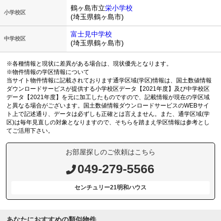
鶴ヶ島市立
栄小学校
小学校区
(埼玉県鶴ヶ島市)
富士見中学校
中学校区
(埼玉県鶴ヶ島市)
※各種情報と現状に差異がある場合は、現状優先となります。
※物件情報の学区情報について
当サイト物件情報に記載されております通学区域(学区)情報は、国土数値情報
ダウンロードサービスが提供する小学校区データ【2021年度】及び中学校区
データ【2021年度】を元に加工したものですので、記載情報が現在の学区域
と異なる場合がございます。国土数値情報ダウンロードサービスのWEBサイ
ト上で記述通り、データは必ずしも正確とは言えません。また、通学区域(学
区)は毎年見直しの対象となりますので、そちらを踏まえ学区情報は参考とし
てご活用下さい。
お部屋探しのご依頼はこちら
049-279-5566
センチュリー21明和ハウス
あなたにおすすめの類似物件