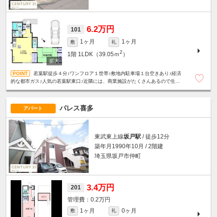
6.2万円
101
1ヶ月
1ヶ月
敷
礼
2
1階
1LDK（39.05ｍ
）
若葉駅徒歩４分♪ワンフロア１世帯♪敷地内駐車場１台空きあり♪経済
的な都市ガス♪人気の若葉駅東口♪近隣には、商業施設がたくさんあるので生活
は大変便利です！☆単身者限定☆
パレス喜多
アパート
東武東上線
坂戸駅
/ 徒歩12分
築年月1990年10月 / 2階建
埼玉県坂戸市仲町
3.4万円
201
0.2万円
1ヶ月
0ヶ月
敷
礼