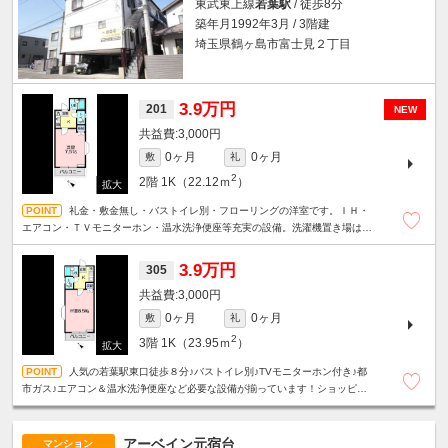
東武東上線
若葉駅
/ 徒歩8分
築年月1992年3月 / 3階建
埼玉県鶴ヶ島市富士見２丁目
3.9万円
201
NEW
3,000円
0ヶ月
0ヶ月
敷
礼
2
2階
1K（22.12ｍ
）
礼金・敷金無し・バストイレ別・フローリングの洋室です。ＩＨ・
エアコン・ＴＶモニターホン・温水洗浄便座等充実の設備。洗濯機置き場は室
内、商業施設へは徒歩でも移動できます。
3.9万円
305
3,000円
0ヶ月
0ヶ月
敷
礼
2
3階
1K（23.95ｍ
）
人気の若葉駅東口徒歩８分♪バストイレ別♪TVモニターホン付き♪都
市ガス♪エアコン＆温水洗浄便座など必要な設備が揃っています！ショッピン
グモールや緑豊かな公園も近く生活環境良好です！
アーベイン元宿台
マンション