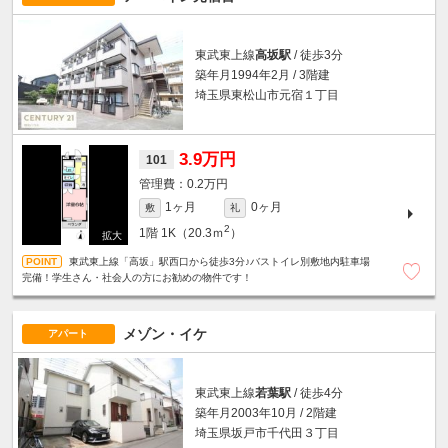
東武東上線
高坂駅
/ 徒歩3分
築年月1994年2月 / 3階建
埼玉県東松山市元宿１丁目
3.9万円
101
0.2万円
1ヶ月
0ヶ月
敷
礼
2
1階
1K（20.3ｍ
）
東武東上線「高坂」駅西口から徒歩3分♪バストイレ別敷地内駐車場
完備！学生さん・社会人の方にお勧めの物件です！
メゾン・イケ
アパート
東武東上線
若葉駅
/ 徒歩4分
築年月2003年10月 / 2階建
埼玉県坂戸市千代田３丁目