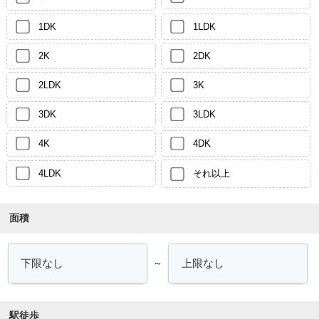
1DK
1LDK
2K
2DK
2LDK
3K
3DK
3LDK
4K
4DK
4LDK
それ以上
面積
～
駅徒歩