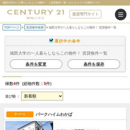
城西大学の一人暮らしならこの物件！ ｜賃貸物件一覧｜センチュリー21明和ハウス
賃貸専門サイト
TOPページ
賃貸物件検索
城西大学の一人暮らしならこの物件！ 賃貸物件一覧
選択中の条件
城西大学の一人暮らしならこの物件！ 賃貸物件一覧
条件を変更
条件を保存
棟数
4
件 (総物件数：
5
件)
並び順 ：
パークハイムわかば
アパート