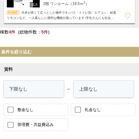
2
2階
ワンルーム（19.5ｍ
）
天井が高くて広々とした物件です♪バス・トイレ別、エアコン、給湯
リモコンなど、一人暮らしに便利な機能が揃っています♪学生さんにも社会人
の方にもお勧め♪
棟数
4
件 (総物件数：
5
件)
条件を絞り込む
賃料
～
敷金なし
礼金なし
管理費・共益費込み