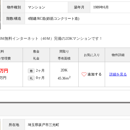
物件種別
マンション
築年月
1989年6月
階数/構造
4階建/RC造(鉄筋コンクリート造)
COM無料インターネット（40Ｍ）完備の2DKマンションです！
賃料
敷金
間取り
お気に入り
物件詳細
/管理費
礼金
専有面積
2DK
8万円
2ヶ月
敷
詳細を見る
2
2万円
0ヶ月
礼
45.36ｍ
所在地
埼玉県坂戸市三光町