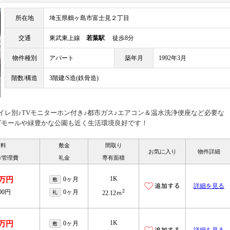
所在地
埼玉県鶴ヶ島市富士見２丁目
交通
東武東上線
若葉駅
徒歩8分
物件種別
アパート
築年月
1992年3月
階数/構造
3階建/S造(鉄骨造)
イレ別♪TVモニターホン付き♪都市ガス♪エアコン＆温水洗浄便座など必要な
グモールや緑豊かな公園も近く生活環境良好です！
賃料
敷金
間取り
お気に入り
物件詳細
/管理費
礼金
専有面積
1K
9万円
0ヶ月
敷
詳細を見る
2
000円
0ヶ月
礼
22.12ｍ
1K
9万円
0ヶ月
敷