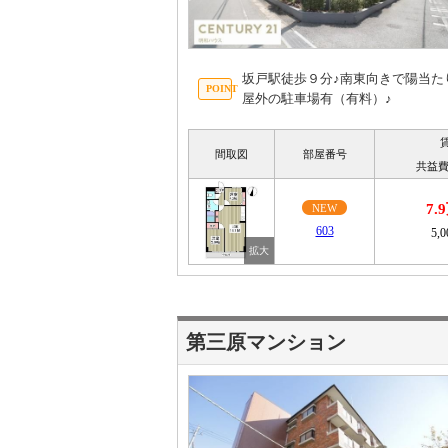
坂戸駅徒歩９分♪南東向きで陽当た
屋外の駐車場有（有料）♪
間取図
部屋番号
共益費
7.
NEW
603
5,
第三原マンション