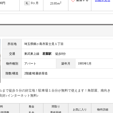
詳細を見る
2
000円
0ヶ月
礼
23.95ｍ
所在地
埼玉県鶴ヶ島市富士見１丁目
交通
東武東上線
若葉駅
徒歩8分
物件種別
アパート
築年月
1995年1月
階数/構造
2階建/軽量鉄骨造
ールまで徒歩５分の好立地！駐車場１台分が無料で使えます！角部屋、南向き
良好♪インターネット無料♪
賃料
敷金
間取り
お気に入り
物件詳細
/管理費
礼金
専有面積