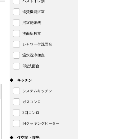
バストイレ別
追焚機能浴室
浴室乾燥機
洗面所独立
シャワー付洗面台
温水洗浄便座
2階洗面台
◆ キッチン
システムキッチン
ガスコンロ
2口コンロ
IHクッキングヒーター
◆ 住空間・採光