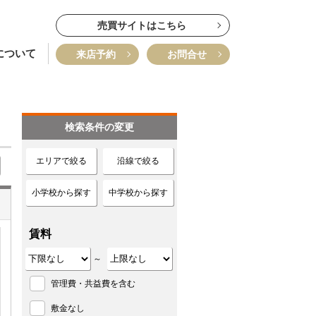
売買サイトはこちら
について
来店予約
お問合せ
検索条件の変更
エリアで絞る
沿線で絞る
小学校から探す
中学校から探す
賃料
～
管理費・共益費を含む
敷金なし