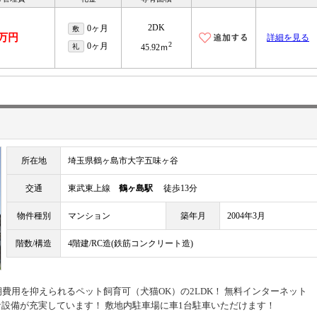
2DK
0ヶ月
敷
5万円
詳細を見る
2
0ヶ月
礼
45.92ｍ
所在地
埼玉県鶴ヶ島市大字五味ヶ谷
交通
東武東上線
鶴ヶ島駅
徒歩13分
物件種別
マンション
築年月
2004年3月
階数/構造
4階建/RC造(鉄筋コンクリート造)
費用を抑えられるペット飼育可（犬猫OK）の2LDK！ 無料インターネット
設備が充実しています！ 敷地内駐車場に車1台駐車いただけます！