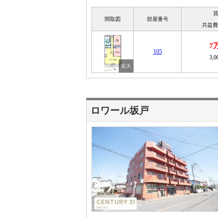
間取図
部屋番号
共益費
7
105
3,
ロワール坂戸