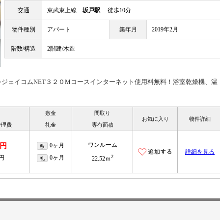
交通
東武東上線
坂戸駅
徒歩10分
物件種別
アパート
築年月
2019年2月
階数/構造
2階建/木造
♪ジェイコムNET３２０Mコースインターネット使用料無料！浴室乾燥機、温
敷金
間取り
お気に入り
物件詳細
管理費
礼金
専有面積
ワンルーム
万円
0ヶ月
敷
詳細を見る
2
0円
0ヶ月
礼
22.52ｍ