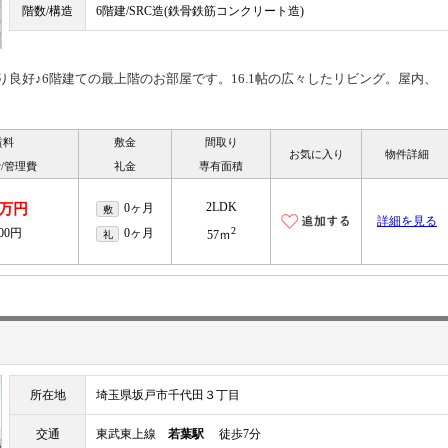
階数/構造
6階建/SRC造(鉄骨鉄筋コンクリート造)
り良好♪6階建ての最上階のお部屋です。16.1帖の広々したリビング。屋内、
賃料
敷金
間取り
お気に入り
物件詳細
/管理費
礼金
専有面積
2LDK
9万円
0ヶ月
敷
詳細を見る
2
000円
0ヶ月
礼
57ｍ
所在地
埼玉県坂戸市千代田３丁目
交通
東武東上線
若葉駅
徒歩7分