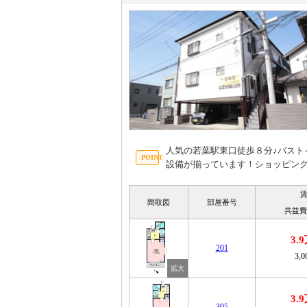
人気の若葉駅東口徒歩８分♪バスト
設備が揃っています！ショッピン
間取図
部屋番号
共益費
3.
201
3,
3.