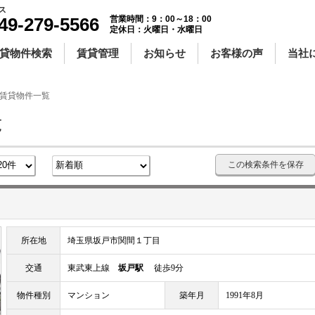
ス
49-279-5566
営業時間：9：00～18：00
定休日：火曜日・水曜日
貸物件検索
賃貸管理
お知らせ
お客様の声
当社
 賃貸物件一覧
覧
この検索条件を保存
所在地
埼玉県坂戸市関間１丁目
交通
東武東上線
坂戸駅
徒歩9分
物件種別
マンション
築年月
1991年8月