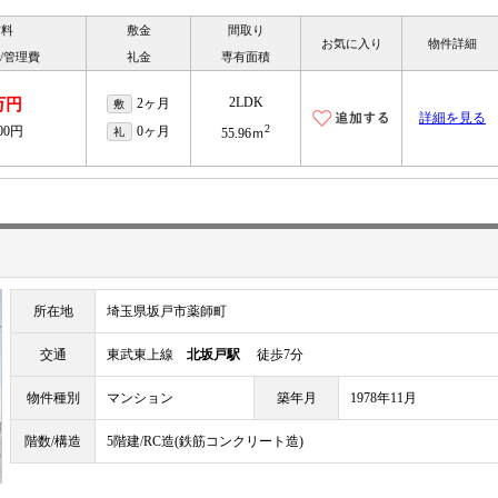
賃料
敷金
間取り
お気に入り
物件詳細
/管理費
礼金
専有面積
2LDK
万円
2ヶ月
敷
詳細を見る
2
000円
0ヶ月
礼
55.96ｍ
所在地
埼玉県坂戸市薬師町
交通
東武東上線
北坂戸駅
徒歩7分
物件種別
マンション
築年月
1978年11月
階数/構造
5階建/RC造(鉄筋コンクリート造)