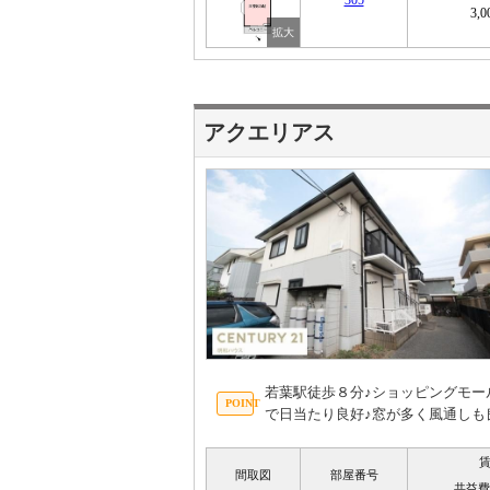
305
3,
アクエリアス
若葉駅徒歩８分♪ショッピングモ
で日当たり良好♪窓が多く風通しも
間取図
部屋番号
共益費