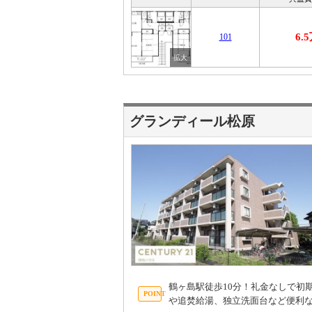
6.
101
グランディール松原
鶴ヶ島駅徒歩10分！礼金なしで初期
や追焚給湯、独立洗面台など便利な