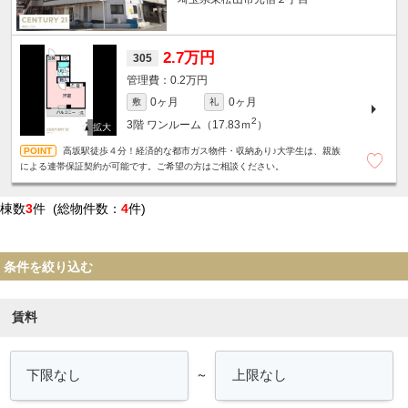
2.7万円
305
0.2万円
0ヶ月
0ヶ月
敷
礼
2
3階
ワンルーム（17.83ｍ
）
高坂駅徒歩４分！経済的な都市ガス物件・収納あり♪大学生は、親族
による連帯保証契約が可能です。ご希望の方はご相談ください。
棟数
3
件 (総物件数：
4
件)
条件を絞り込む
賃料
～