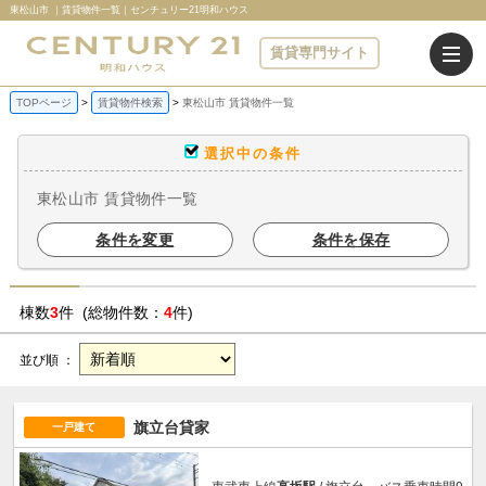
東松山市 ｜賃貸物件一覧｜センチュリー21明和ハウス
賃貸専門サイト
TOPページ
賃貸物件検索
東松山市 賃貸物件一覧
選択中の条件
東松山市 賃貸物件一覧
条件を変更
条件を保存
棟数
3
件 (総物件数：
4
件)
並び順 ：
旗立台貸家
一戸建て