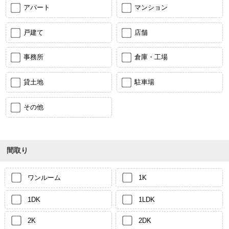
アパート
マンション
戸建て
店舗
事務所
倉庫・工場
貸土地
駐車場
その他
間取り
ワンルーム
1K
1DK
1LDK
2K
2DK