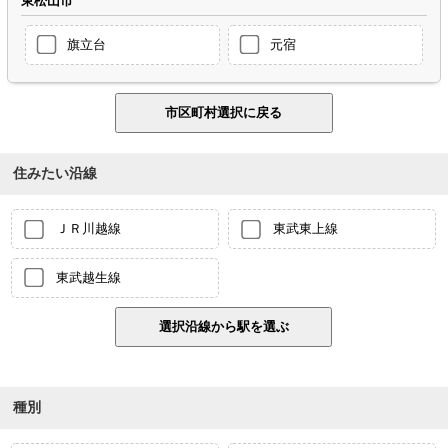
東松山市
旗立台
元宿
住みたい沿線
ＪＲ川越線
東武東上線
東武越生線
種別