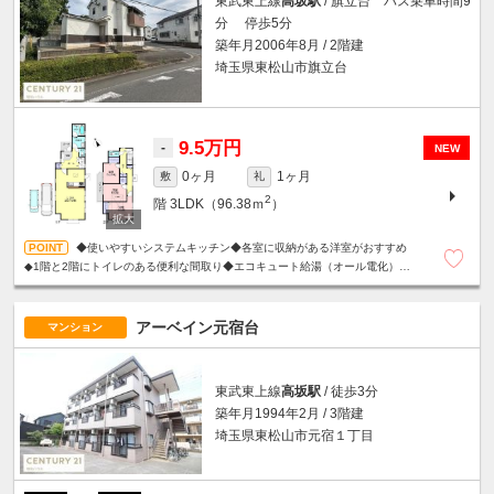
東武東上線
高坂駅
/ 旗立台 バス乗車時間9
分 停歩5分
築年月2006年8月 / 2階建
埼玉県東松山市旗立台
9.5万円
-
NEW
0ヶ月
1ヶ月
敷
礼
2
階
3LDK（96.38ｍ
）
◆使いやすいシステムキッチン◆各室に収納がある洋室がおすすめ
◆1階と2階にトイレのある便利な間取り◆エコキュート給湯（オール電化）◆
いつでも内見いただけます！
アーベイン元宿台
マンション
東武東上線
高坂駅
/ 徒歩3分
築年月1994年2月 / 3階建
埼玉県東松山市元宿１丁目