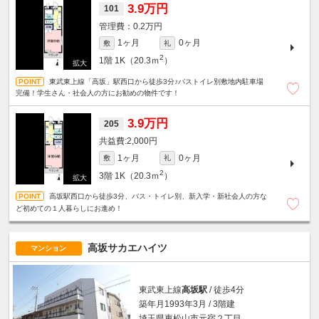
3.9万円
101
0.2万円
1ヶ月
0ヶ月
敷
礼
2
1階
1K（20.3ｍ
）
東武東上線「高坂」駅西口から徒歩3分♪バストイレ別敷地内駐車場
完備！学生さん・社会人の方にお勧めの物件です！
3.9万円
205
2,000円
1ヶ月
0ヶ月
敷
礼
2
3階
1K（20.3ｍ
）
高坂駅西口から徒歩3分、バス・トイレ別、新入学・新社会人の方な
ど初めての１人暮らしにお進め！
高坂サカエハイツ
マンション
東武東上線
高坂駅
/ 徒歩4分
築年月1993年3月 / 3階建
埼玉県東松山市元宿２丁目