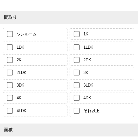
間取り
ワンルーム
1K
1DK
1LDK
2K
2DK
2LDK
3K
3DK
3LDK
4K
4DK
4LDK
それ以上
面積