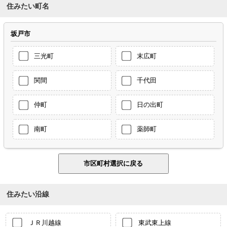
住みたい町名
坂戸市
三光町
末広町
関間
千代田
仲町
日の出町
南町
薬師町
住みたい沿線
ＪＲ川越線
東武東上線