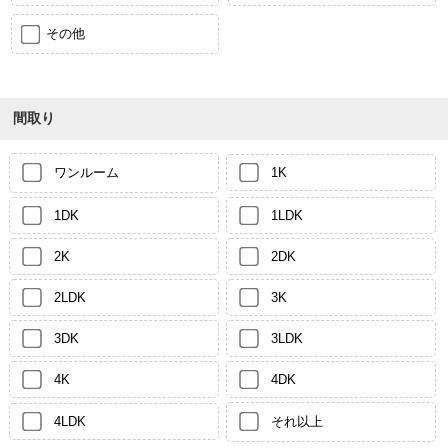
その他
間取り
ワンルーム
1K
1DK
1LDK
2K
2DK
2LDK
3K
3DK
3LDK
4K
4DK
4LDK
それ以上