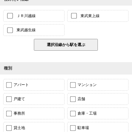
ＪＲ川越線
東武東上線
東武越生線
種別
アパート
マンション
戸建て
店舗
事務所
倉庫・工場
貸土地
駐車場