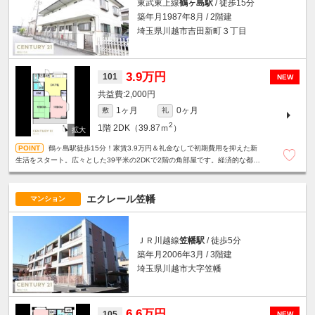
東武東上線
鶴ヶ島駅
/ 徒歩15分
築年月1987年8月 / 2階建
埼玉県川越市吉田新町３丁目
3.9万円
101
NEW
2,000円
1ヶ月
0ヶ月
敷
礼
2
1階
2DK（39.87ｍ
）
鶴ヶ島駅徒歩15分！家賃3.9万円＆礼金なしで初期費用を抑えた新
生活をスタート。広々とした39平米の2DKで2階の角部屋です。経済的な都市
ガスに加え、エアコンや駐輪スペースのあるおすすめ物件です！
エクレール笠幡
マンション
ＪＲ川越線
笠幡駅
/ 徒歩5分
築年月2006年3月 / 3階建
埼玉県川越市大字笠幡
6.6万円
105
NEW