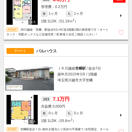
0.2万円
1ヶ月
1ヶ月
敷
礼
2
1階
2LDK（51.19ｍ
）
JR川越線「笠幡」駅徒歩5分♪RC造3階建1階の角部屋です！オート
ロック・宅配ボックスなど設備充実！駐車場２台目ご相談ください！
パルハウス
アパート
ＪＲ川越線
笠幡駅
/ 徒歩7分
築年月2015年3月 / 1階建
埼玉県川越市大字笠幡
7.1万円
103
3,000円
0ヶ月
0ヶ月
敷
礼
2
1階
1LDK（55.8ｍ
）
笠幡駅徒歩７分♪南向き陽当たり良好の平屋建て♪女性限定、オール