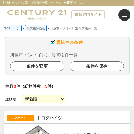
川越市 バストイレ別 ｜賃貸物件一覧｜センチュリー21明和ハウス
賃貸専門サイト
TOPページ
賃貸物件検索
川越市 バストイレ別 賃貸物件一覧
選択中の条件
川越市 バストイレ別 賃貸物件一覧
条件を変更
条件を保存
棟数
3
件 (総物件数：
3
件)
並び順 ：
トヨダハイツ
アパート