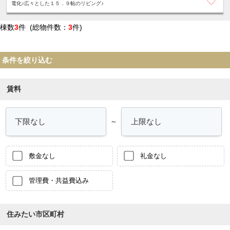
電化♪広々とした１５．９帖のリビング♪
棟数
3
件 (総物件数：
3
件)
条件を絞り込む
賃料
～
敷金なし
礼金なし
管理費・共益費込み
住みたい市区町村