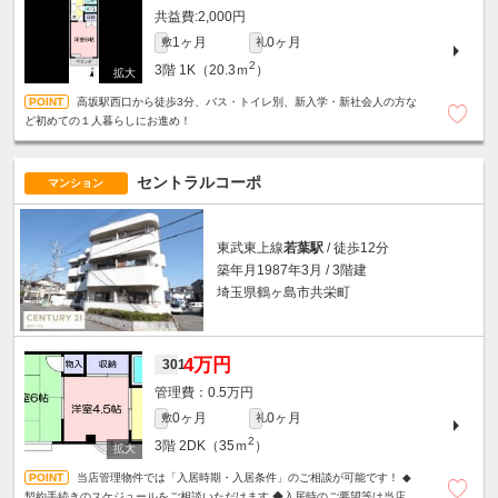
2,000円
1ヶ月
0ヶ月
敷
礼
2
3階
1K（20.3ｍ
）
高坂駅西口から徒歩3分、バス・トイレ別、新入学・新社会人の方な
ど初めての１人暮らしにお進め！
セントラルコーポ
マンション
東武東上線
若葉駅
/ 徒歩12分
築年月1987年3月 / 3階建
埼玉県鶴ヶ島市共栄町
4万円
301
0.5万円
0ヶ月
0ヶ月
敷
礼
2
3階
2DK（35ｍ
）
当店管理物件では「入居時期・入居条件」のご相談が可能です！ ◆
契約手続きのスケジュールをご相談いただけます ◆入居時のご要望等は当店ま