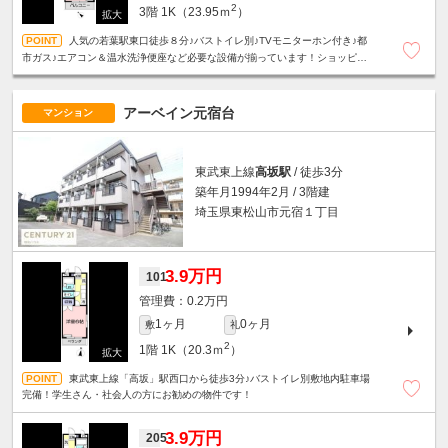
2
3階
1K（23.95ｍ
）
人気の若葉駅東口徒歩８分♪バストイレ別♪TVモニターホン付き♪都
市ガス♪エアコン＆温水洗浄便座など必要な設備が揃っています！ショッピン
グモールや緑豊かな公園も近く生活環境良好です！
アーベイン元宿台
マンション
東武東上線
高坂駅
/ 徒歩3分
築年月1994年2月 / 3階建
埼玉県東松山市元宿１丁目
3.9万円
101
0.2万円
1ヶ月
0ヶ月
敷
礼
2
1階
1K（20.3ｍ
）
東武東上線「高坂」駅西口から徒歩3分♪バストイレ別敷地内駐車場
完備！学生さん・社会人の方にお勧めの物件です！
3.9万円
205