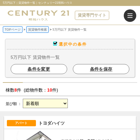
5万円以下｜賃貸物件一覧｜センチュリー21明和ハウス
賃貸専門サイト
TOPページ
賃貸物件検索
5万円以下 賃貸物件一覧
選択中の条件
5万円以下 賃貸物件一覧
条件を変更
条件を保存
棟数
8
件 (総物件数：
10
件)
並び順 ：
トヨダハイツ
アパート