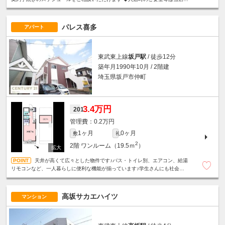
で直接お聞かせください ◆入居後も当店が管理窓口となります
パレス喜多
アパート
東武東上線
坂戸駅
/ 徒歩12分
築年月1990年10月 / 2階建
埼玉県坂戸市仲町
3.4万円
201
0.2万円
1ヶ月
0ヶ月
敷
礼
2
2階
ワンルーム（19.5ｍ
）
天井が高くて広々とした物件です♪バス・トイレ別、エアコン、給湯
リモコンなど、一人暮らしに便利な機能が揃っています♪学生さんにも社会人
の方にもお勧め♪
高坂サカエハイツ
マンション