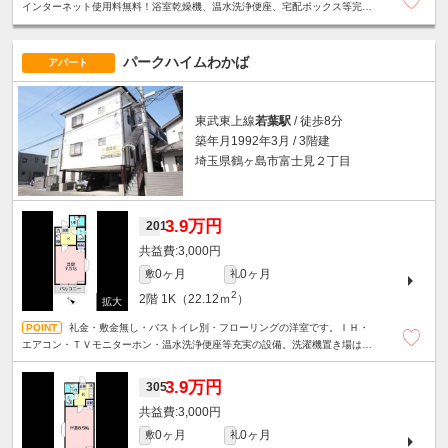
インターネット使用料無料！浴室乾燥機、温水洗浄便座、宅配ボックス等完備
♪
パークハイムわかば
アパート
東武東上線
若葉駅
/ 徒歩8分
築年月1992年3月 / 3階建
埼玉県鶴ヶ島市富士見２丁目
3.9万円
201
3,000円
0ヶ月
0ヶ月
敷
礼
2
2階
1K（22.12ｍ
）
礼金・敷金無し・バストイレ別・フローリングの洋室です。ＩＨ・
エアコン・ＴＶモニターホン・温水洗浄便座等充実の設備。洗濯機置き場は室
内、商業施設へは徒歩でも移動できます。
3.9万円
305
3,000円
0ヶ月
0ヶ月
敷
礼