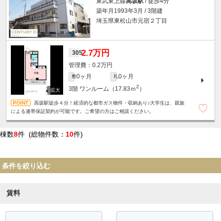
東武東上線
高坂駅
/ 徒歩4分
築年月1993年3月 / 3階建
埼玉県東松山市元宿２丁目
2.7万円
305
0.2万円
0ヶ月
0ヶ月
敷
礼
2
3階
ワンルーム（17.83ｍ
）
高坂駅徒歩４分！経済的な都市ガス物件・収納あり♪大学生は、親族
による連帯保証契約が可能です。ご希望の方はご相談ください。
棟数
8
件 (総物件数：
10
件)
条件を絞り込む
賃料