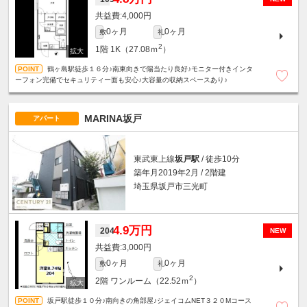
4,000円
0ヶ月
0ヶ月
敷
礼
2
1階
1K（27.08ｍ
）
鶴ヶ島駅徒歩１６分♪南東向きで陽当たり良好♪モニター付きインタ
ーフォン完備でセキュリティー面も安心♪大容量の収納スペースあり♪
MARINA坂戸
アパート
東武東上線
坂戸駅
/ 徒歩10分
築年月2019年2月 / 2階建
埼玉県坂戸市三光町
4.9万円
204
NEW
3,000円
0ヶ月
0ヶ月
敷
礼
2
2階
ワンルーム（22.52ｍ
）
坂戸駅徒歩１０分♪南向きの角部屋♪ジェイコムNET３２０Mコース