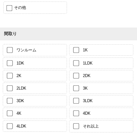
その他
間取り
ワンルーム
1K
1DK
1LDK
2K
2DK
2LDK
3K
3DK
3LDK
4K
4DK
4LDK
それ以上