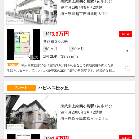
東武東上線
鶴ヶ島駅
/ 徒歩15分
築年月1987年8月 / 2階建
埼玉県川越市吉田新町３丁目
3.9万円
101
NEW
2,000円
1ヶ月
0ヶ月
敷
礼
2
1階
2DK（39.87ｍ
）
鶴ヶ島駅徒歩15分！家賃3.9万円＆礼金なしで初期費用を抑えた新
生活をスタート。広々とした39平米の2DKで2階の角部屋です。経済的な都市
ガスに加え、エアコンや駐輪スペースのあるおすすめ物件です！
ハピネス松ヶ丘
アパート
東武東上線
鶴ヶ島駅
/ 徒歩16分
築年月2006年3月 / 2階建
埼玉県鶴ヶ島市松ヶ丘２丁目
4.8万円
105
NEW